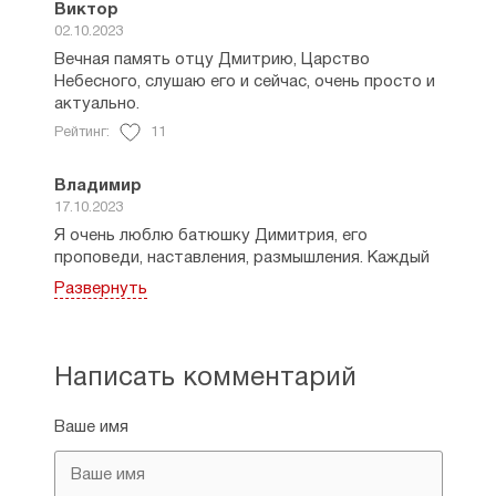
Виктор
02.10.2023
Вечная память отцу Дмитрию, Царство
Небесного, слушаю его и сейчас, очень просто и
актуально.
Рейтинг:
11
Владимир
17.10.2023
Я очень люблю батюшку Димитрия, его
проповеди, наставления, размышления. Каждый
год после его смерти выходил большой
Развернуть
календарь с его проповедями. Похоже на 2024
год календаря не будет. Очень жаль.
Рейтинг:
2
Написать комментарий
Андрей
Ваше имя
18.10.2023
Владимир, на 2024 год есть, называется
"Обратись к Богу. Православный календарь на