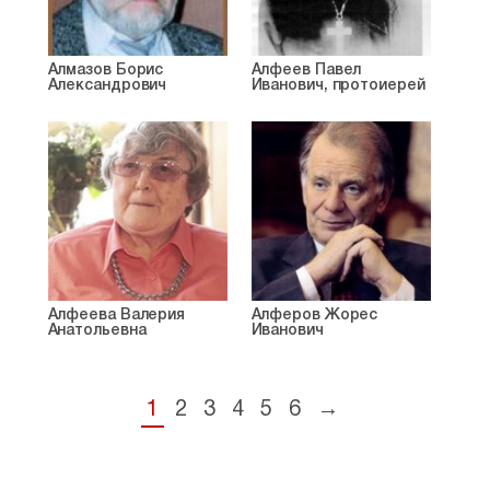
Алмазов Борис
Алфеев Павел
Александрович
Иванович, протоиерей
Алфеева Валерия
Алферов Жорес
Анатольевна
Иванович
1
2
3
4
5
6
→