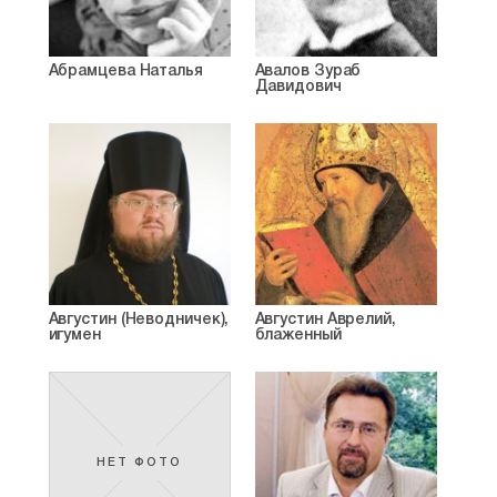
Абрамцева Наталья
Авалов Зураб
Давидович
Августин (Неводничек),
Августин Аврелий,
игумен
блаженный
НЕТ ФОТО