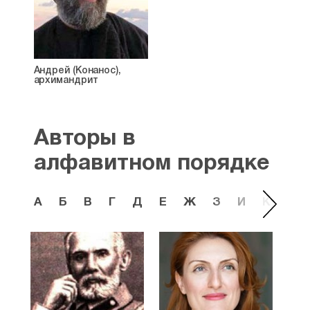
Андрей (Конанос),
архимандрит
Авторы в
алфавитном порядке
А
Б
В
Г
Д
Е
Ж
З
И
К
Л