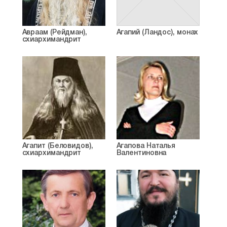
Авраам (Рейдман),
Агапий (Ландос), монах
схиархимандрит
Агапит (Беловидов),
Агапова Наталья
схиархимандрит
Валентиновна