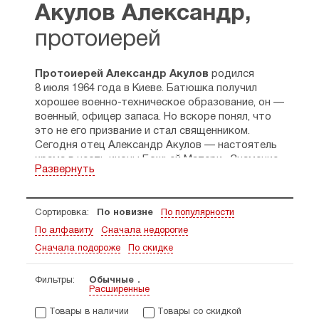
Акулов Александр,
протоиерей
Протоиерей Александр Акулов
родился
8 июля 1964 года в Киеве. Батюшка получил
хорошее военно-техническое образование, он —
военный, офицер запаса. Но вскоре понял, что
это не его призвание и стал священником.
Сегодня отец Александр Акулов — настоятель
храма в честь иконы Божьей Матери «Знамение»
Развернуть
в Киеве, которая принадлежит Украинской
Православной Церкви.
Также он отец-основатель и директор
Сортировка:
По новизне
По популярности
ежегодного международного фестиваля
По алфавиту
Сначала недорогие
«Покров», посвященного православному кино.
Помимо этого руководит фондом поддержки
Сначала подороже
По скидке
православного кино, поддерживает
кинокомпанию «Покров». Как автор создал
Фильтры:
Обычные
Расширенные
множество уникальных теле- и радиопередач.
Наиболее известен цикл телевизионных передач
Товары в наличии
Товары со скидкой