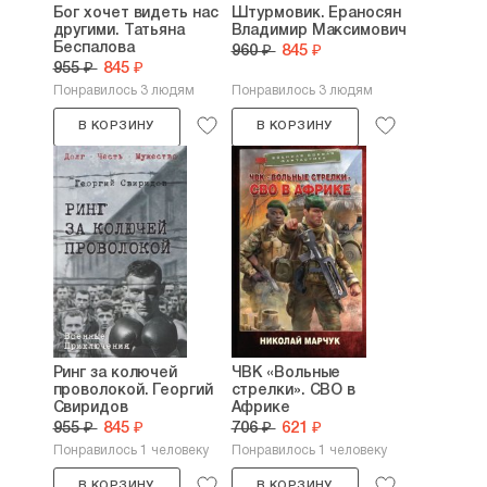
Бог хочет видеть нас
Штурмовик. Ераносян
другими. Татьяна
Владимир Максимович
Беспалова
960 ₽
845 ₽
955 ₽
845 ₽
Понравилось 3 людям
Понравилось 3 людям
В КОРЗИНУ
В КОРЗИНУ
Ринг за колючей
ЧВК «Вольные
проволокой. Георгий
стрелки». СВО в
Свиридов
Африке
955 ₽
845 ₽
706 ₽
621 ₽
Понравилось 1 человеку
Понравилось 1 человеку
В КОРЗИНУ
В КОРЗИНУ