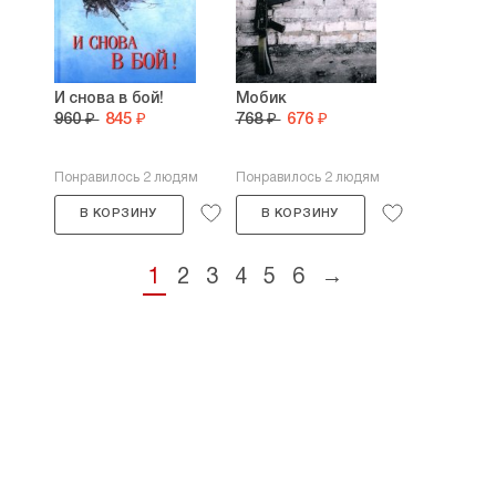
И снова в бой!
Мобик
960 ₽
845 ₽
768 ₽
676 ₽
Понравилось 2 людям
Понравилось 2 людям
В КОРЗИНУ
В КОРЗИНУ
1
2
3
4
5
6
→