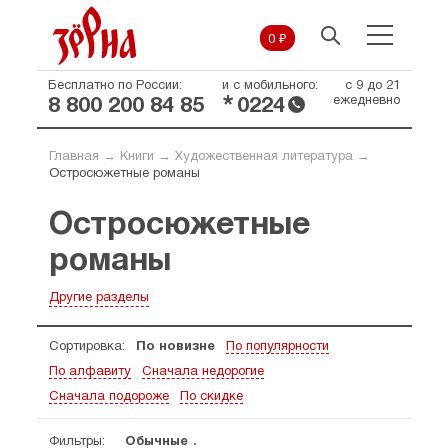
0 ₽
Бесплатно по России:
и с мобильного:
с 9 до 21
*
ежедневно
8 800 200 84 85
0224
Главная
→
Книги
→
Художественная литература
→
Остросюжетные романы
Остросюжетные
романы
Другие разделы
Сортировка:
По новизне
По популярности
По алфавиту
Сначала недорогие
Сначала подороже
По скидке
Фильтры:
Обычные