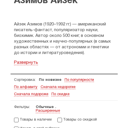
Азимов Айзек
Айзек Азимов (1920–1992 гг.) — американский
писатель-фантаст, популяризатор науки,
биохимик. Автор около 500 книг, в основном
художественных и научно-популярных (в самых
разных областях — от астрономии и генетики
до истории и литературоведения).
Большинство написанных Азимовым книг
Развернуть
являются научно-популярными, причём в самых
разных областях: химия, астрономия,
религиоведение, ряде других.
Сортировка:
По новизне
По популярности
По алфавиту
Сначала недорогие
Сначала подороже
По скидке
Фильтры:
Обычные
Расширенные
Товары в наличии
Товары со скидкой