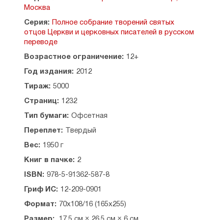
адресованных святому Василию другими
Москва
лицами, а также считающихся сомнительными
и неподлинными. В своем эпистолярном
Серия:
Полное собрание творений святых
наследии святой отец выступает не только как
отцов Церкви и церковных писателей в русском
выдающийся православный богослов, борец
переводе
против ересей, мудрый архипастырь, тонкий
Возрастное ограничение:
12+
церковный дипломат, законодатель в сфере
канонического права, духовный руководитель,
Год издания:
2012
но и как образованнейший человек своего
Тираж:
5000
времени, незаурядная и разносторонняя
личность.
Страниц:
1232
Тип бумаги:
Офсетная
В приложении помещено наиболее полное
в русском переводе собрание творений
Переплет:
Твердый
святителя Амфилохия Иконийского
Вес:
1950 г
со вступительной статьей игумена Вассиана
(Змеева), а также ряд научно-богословских
Книг в пачке:
2
работ о наследии святителя Василия Великого:
ISBN:
978-5-91362-587-8
С.М.Зарина, архиепископа Василия (Кривошеина),
Т.Налимова и П.Смирнова.
Гриф ИС:
12-209-0901
Издание предваряется предисловием
Формат:
70x108/16 (165x255)
митрополита Ташкентского и Среднеазиатского
Размер:
17,5 см × 26,5 см × 6 см