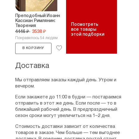
Правило 45 — О равном чествовании всех
и о смиренномудрии — 51
Преподобный Иоанн
Правило 46 — О тщательном преуспеянии
Кассиан Римлянин:
в великом или малом — 51
Посмотреть
Творения
Правило 47 — О богатстве и нищете и о том,
все товары
4446 ₽
3538 ₽
этой подборки
что за ними последует — 52
Понравилось 54 людям
Правило 48 — О благотворении братиям
и о занятии для этого работой — 52
В КОРЗИНУ
Правило 49 — О входящем в тяжбу и ищущем
удовлетворения себе или другому — 55
Доставка
Правило 50 — О мире и примирении — 56
Правило 51 — Каков должен быть тот, кто
покушается исправлять ближнего — 56
Мы отправляем заказы каждый день. Утром и
Правило 52 — О скорби при виде согрешающих;
вечером.
как должно обращаться с ними, когда
Если закажете до 11:00 в будни — постараемся
их избегать и когда принимать в свое
отправить в этот же день. Если после — то в
общение — 56
ближайший рабочий день. В предпраздничный
Правило 53 — Какое осуждение тем, которые
сезон сроки могут увеличиться на 1–2 дня.
за нанесенную им, по мнению их, обиду помнят
зло — 58
Стоимость доставки зависит от количества
Правило 54 — О произнесении суждения
товаров в заказе. Чем больше — тем выгоднее
и о медлении в суждении — 58