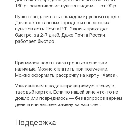
доставка. В среднем, доставка почтой стоит
Правило 55 — Об усердии к Богу,
160 р., самовывоз из пункта выдачи — от 99 р.
об исповедании Божиих дарований
и о благодарении за них — 60
Пункты выдачи есть в каждом крупном городе.
Правило 56 — О молитве; когда, о чем, как
Для всех остальных городов и населенных
и за кого должно молиться — 60
пунктов есть Почта РФ. Заказы приходят
Правило 57 — О превозношении заслугами — 62
быстро, за 2–7 дней. Даже Почта России
Правило 58 — О приобретении и сообщении
работает быстро.
другим Божиих дарований — 62
Правило 59 — О чести и славе человеческой —
64
Принимаем карты, электронные кошельки,
Правило 60 — О различии Божиих дарований
наличные. Можно оплатить при получении.
и о взаимном согласии тех, которые по сим
Можно оформить рассрочку на карту «Халва».
дарованиям стоят выше или ниже — 65
Правило 61 — О малозначительности
Упаковываем в водонепроницаемую пленку и
на человеческий взгляд тех, которые приемлют
твердый картон. Если по нашей вине что-то не
Божию благодать — 66
дошло или повредилось — без вопросов вернем
Правило 62 — Об искушениях, когда их должно
деньги или вышлем замену за наш счет.
уклоняться и когда вступать с ними в борьбу;
и как встречать противников — 67
Правило 63 — О робости и смелости
Поддержка
в напастях — 69
Правило 64 — О радости, какую должно