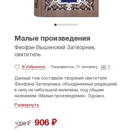
Малые произведения
Феофан Вышенский Затворник,
святитель
В Избранное
Понравилось 71 человеку
1
Данный том составили творения святителя
Феофана Затворника, объединенные редакцией,
в силу их небольшой величины, под общим
названием «Малые произведения». Однако,
будучи малыми по форме, эти сочинения
Развернуть
выдающегося русского церковного писателя
являются поистине великими по содержанию.
Одни из них созданы Святителем на заре
906 ₽
1009 ₽
богословского
творчества («Краткое учение
о богопочитании», «Что потребно покаявшемуся