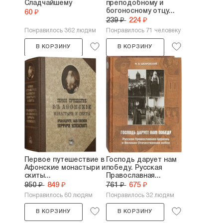
Сладчайшему
преподобному и
богоносному отцу...
60 ₽
239 ₽
224 ₽
Понравилось 362 людям
Понравилось 71 человеку
В КОРЗИНУ
В КОРЗИНУ
Первое путешествие в
Господь дарует нам
Афонские монастыри и
победу. Русская
скиты...
Православная...
950 ₽
849 ₽
761 ₽
675 ₽
Понравилось 60 людям
Понравилось 32 людям
В КОРЗИНУ
В КОРЗИНУ