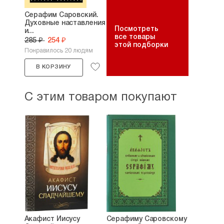
Серафим Саровский.
Духовные наставления
Посмотреть
и...
все товары
285 ₽
254 ₽
этой подборки
Понравилось 20 людям
В КОРЗИНУ
С этим товаром покупают
Акафист Иисусу
Серафиму Саровскому