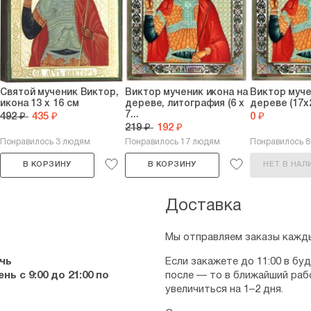
Святой мученик Виктор,
Виктор мученик икона на
Виктор муче
икона 13 х 16 см
дереве, литография (6 х
дереве (17х2
7...
492 ₽
435 ₽
0 ₽
219 ₽
192 ₽
Понравилось 3 людям
Понравилось 17 людям
Понравилось 
В КОРЗИНУ
В КОРЗИНУ
НЕТ В НАЛ
Доставка
Мы отправляем заказы кажды
чь
Если закажете до 11:00 в бу
ь с 9:00 до 21:00 по
после — то в ближайший раб
увеличиться на 1–2 дня.