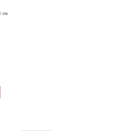
.
1 см.
ия.