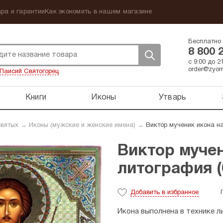
ра и гарантии
Как экономить в нашем магазине
Бесплатно 
8 800 
с 9:00 до 
order@zyorn
Паисий Святогорец
Книги
Иконы
Утварь
святых
→
Иконы (мужские и женские имена)
→
Виктор мученик икона на
Виктор мучен
литография (6
Добавить
в избранное
Икона выполнена в технике л