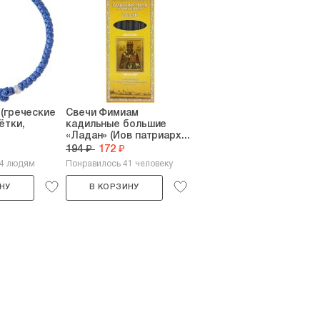
(греческие
Свечи Фимиам
ётки,
кадильные большие
«Ладан» (Иов патриарх...
194 ₽
172 ₽
24 людям
Понравилось 41 человеку
НУ
В КОРЗИНУ