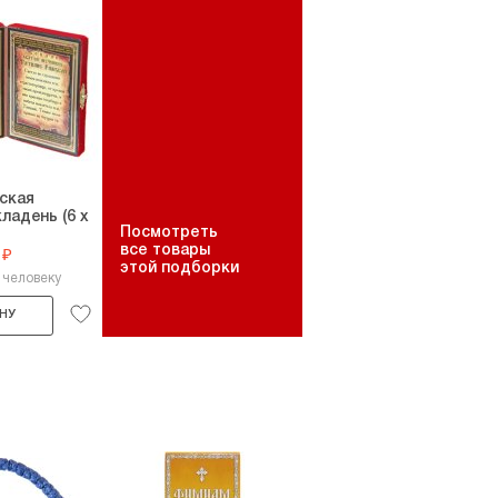
ская
ладень (6 х
Посмотреть
все товары
 ₽
этой подборки
 человеку
НУ