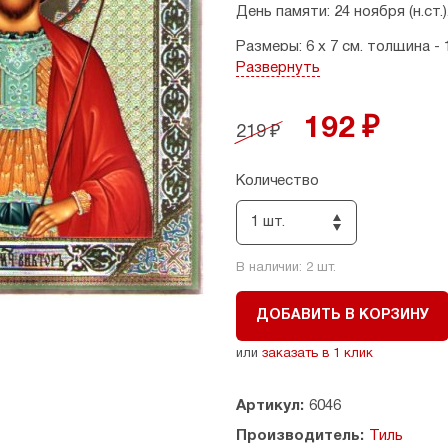
День памяти: 24 ноября (н.ст.)
Размеры: 6 х 7 см, толщина - 
Развернуть
Страна производитель: Росс
192 ₽
219 ₽
Количество
1 шт.
В наличии:
2
шт.
ДОБАВИТЬ В КОРЗИНУ
или
заказать в 1 клик
Артикул:
6046
Производитель:
Тиль