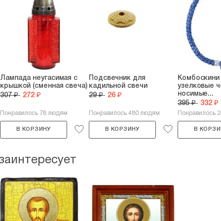
Лампада неугасимая с
Подсвечник для
Комбоскини 
крышкой (сменная свеча)
кадильной свечи
узелковые ч
носимые...
307 ₽
272 ₽
29 ₽
26 ₽
395 ₽
332 ₽
Понравилось 78 людям
Понравилось 480 людям
Понравилось 
В КОРЗИНУ
В КОРЗИНУ
В КОРЗИ
 заинтересует