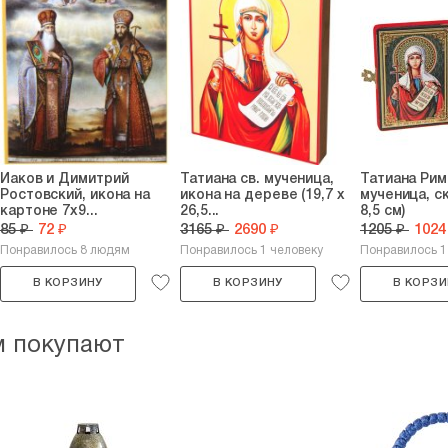
Иаков и Димитрий
Татиана св. мученица,
Татиана Рим
Ростовский, икона на
икона на дереве (19,7 х
мученица, ск
картоне 7х9...
26,5...
8,5 см)
85 ₽
72 ₽
3165 ₽
2690 ₽
1205 ₽
1024
Понравилось 8 людям
Понравилось 1 человеку
Понравилось 1
В КОРЗИНУ
В КОРЗИНУ
В КОРЗИ
м покупают