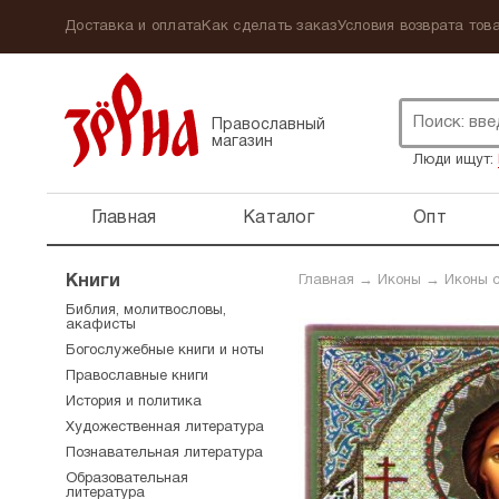
Доставка и оплата
Как сделать заказ
Условия возврата това
Православный
магазин
Люди ищут:
Главная
Каталог
Опт
Книги
Главная
→
Иконы
→
Иконы 
Библия, молитвословы,
акафисты
Богослужебные книги и ноты
Православные книги
История и политика
Художественная литература
Познавательная литература
Образовательная
литература