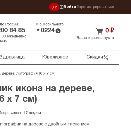
Войти
Зарегистрироваться
0 ₽
по России:
и с мобильного:
200 84 85
0224
*
0
₽
21:00 ежедневно
Ваша корзина пуста
a.ru
Здравница
Ювелирное
Скидки
 дереве, литография (6 х 7 см)
ик икона на дереве,
 х 7 см)
Понравилось 17 людям
итографии на дереве с двойным тиснением.