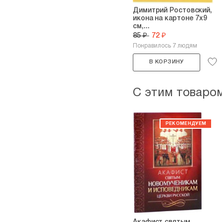
Димитрий Ростовский,
икона на картоне 7х9
см,...
85 ₽
72 ₽
Понравилось 7 людям
В КОРЗИНУ
С этим товаро