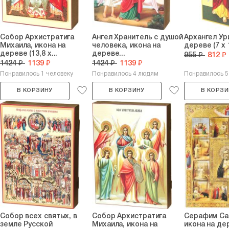
Собор Архистратига
Ангел Хранитель с душой
Архангел Ур
Михаила, икона на
человека, икона на
дереве (7 х 
дереве (13,8 х...
дереве...
955 ₽
812 ₽
1424 ₽
1139 ₽
1424 ₽
1139 ₽
Понравилось 1 человеку
Понравилось 4 людям
Понравилось 
В КОРЗИНУ
В КОРЗИНУ
В КОРЗИ
Собор всех святых, в
Собор Архистратига
Серафим Са
земле Русской
Михаила, икона на
икона на дер