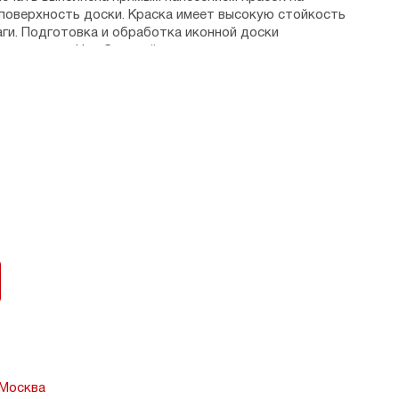
поверхность доски. Краска имеет высокую стойкость
аги. Подготовка и обработка иконной доски
мастерами. На обратной стороне имеется отверстие
 находится в коробочке.
на - 2,5 см.
, г. Орел.
 Москва