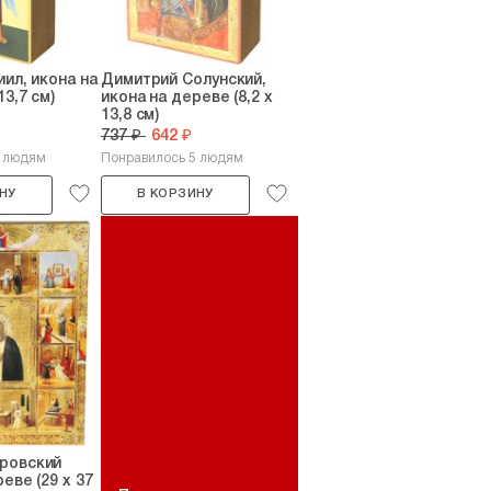
иил, икона на
Димитрий Солунский,
13,7 см)
икона на дереве (8,2 х
13,8 см)
737 ₽
642 ₽
5 людям
Понравилось 5 людям
НУ
В КОРЗИНУ
ровский
еве (29 х 37