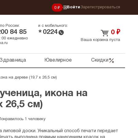
Войти
Зарегистрироваться
0 ₽
по России:
и с мобильного:
200 84 85
0224
*
0
₽
21:00 ежедневно
Ваша корзина пуста
a.ru
Здравница
Ювелирное
Скидки
она на дереве (19,7 х 26,5 см)
мученица, икона на
х 26,5 см)
Понравилось 1 человеку
а липовой доски. Уникальный способ печати передает
Печать выполнена прямым нанесением красок на