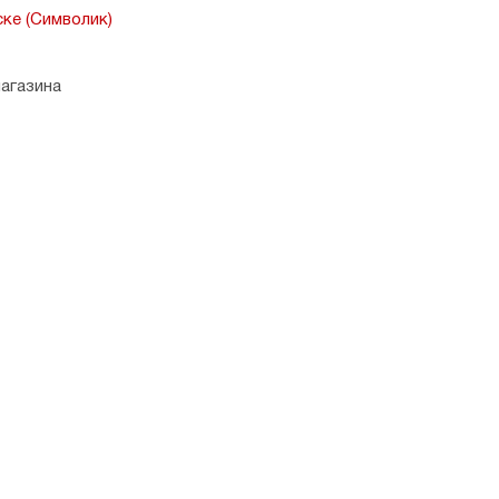
ске (Символик)
магазина