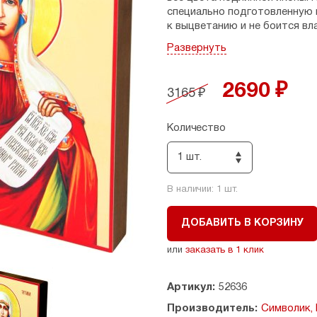
специально подготовленную 
к выцветанию и не боится вл
произведены православными 
Развернуть
для крепления к стене. Икона
Размеры: 19,7 х 26,5 см, толщи
2690 ₽
3165 ₽
Страна производитель: Россия
Количество
1 шт.
В наличии:
1
шт.
ДОБАВИТЬ В КОРЗИНУ
или
заказать в 1 клик
Артикул:
52636
Производитель:
Символик,