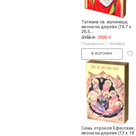
Татиана св. мученица,
икона на дереве (19,7 х
26,5...
3165 ₽
2690 ₽
Понравилось 1 человеку
В КОРЗИНУ
Семь отроков Ефесских,
икона на дереве (13 х 19