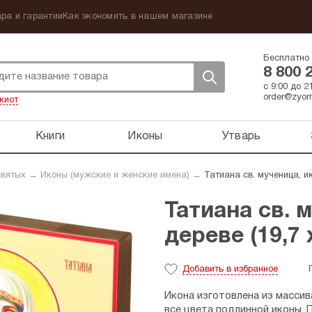
ра и гарантии
Как экономить в нашем магазине
Бесплатно 
8 800 
с 9:00 до 
order@zyorn
киот
Книги
Иконы
Утварь
святых
→
Иконы (мужские и женские имена)
→
Татиана св. мученица, ик
Татиана св. 
дереве (19,7 
Добавить
в избранное
Икона изготовлена из массив
все цвета подлинной иконы. 