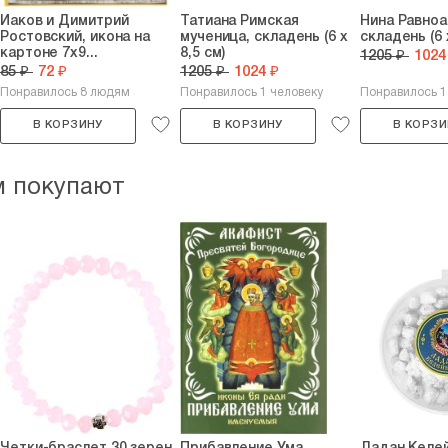
Иаков и Димитрий
Татиана Римская
Нина Равноа
Ростовский, икона на
мученица, складень (6 х
складень (6 
картоне 7х9...
8,5 см)
1205 ₽
1024
85 ₽
72 ₽
1205 ₽
1024 ₽
Понравилось 8 людям
Понравилось 1 человеку
Понравилось 1
В КОРЗИНУ
В КОРЗИНУ
В КОРЗИ
м покупают