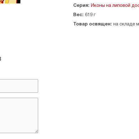
Серия:
Иконы на липовой до
Вес:
619 г
Товар освящен:
на складе 
в