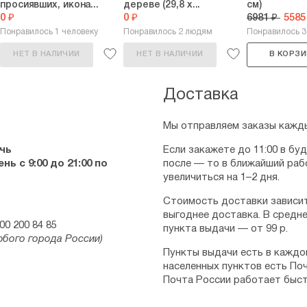
просиявших, икона...
дереве (29,8 х...
см)
0 ₽
0 ₽
6981 ₽
5585
Понравилось 1 человеку
Понравилось 2 людям
Понравилось 
НЕТ В НАЛИЧИИ
НЕТ В НАЛИЧИИ
В КОРЗИ
Доставка
Мы отправляем заказы кажды
чь
Если закажете до 11:00 в бу
ь с 9:00 до 21:00 по
после — то в ближайший раб
увеличиться на 1–2 дня.
Стоимость доставки зависит
выгоднее доставка. В средне
00 200 84 85
пункта выдачи — от 99 р.
юбого города России)
Пункты выдачи есть в каждо
населенных пунктов есть Поч
Почта России работает быст