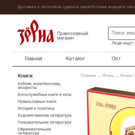
Доставка и оплата
Как сделать заказ
Условия возврата това
Православный
магазин
Люди ищут:
Главная
Каталог
Опт
Книги
Главная
→
Иконы
→
Иконы 
Библия, молитвословы,
акафисты
Богослужебные книги и ноты
Православные книги
История и политика
Художественная литература
Познавательная литература
Образовательная
литература