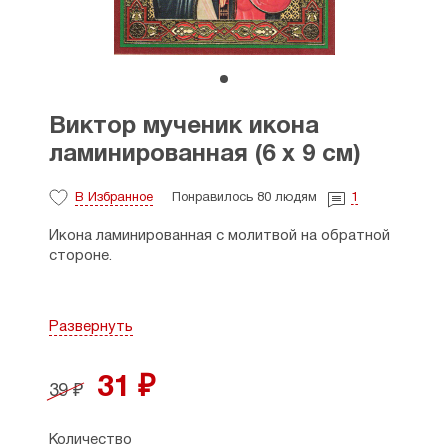
Виктор мученик икона
ламинированная (6 х 9 см)
В Избранное
Понравилось 80 людям
1
Икона ламинированная с молитвой на обратной
стороне.
День памяти: 24 ноября (11 ноября — стар.
Развернуть
стиль)
31 ₽
39 ₽
Святой мученик Виктор был воином во время
царствования императора Марка Аврелия
Количество