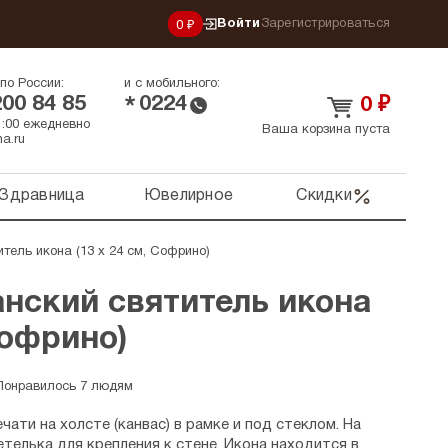
Войти
Зарегистрироваться
0 ₽
по России:
и с мобильного:
200 84 85
0224
*
0
₽
21:00 ежедневно
Ваша корзина пуста
a.ru
Здравница
Ювелирное
Скидки
тель икона (13 х 24 см, Софрино)
нский святитель икона
Софрино)
Понравилось 7 людям
чати на холсте (канвас) в рамке и под стеклом. На
телька для крепления к стене. Икона находится в