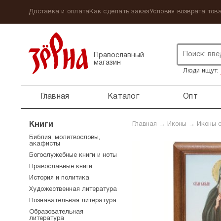
Доставка и оплата
Как сделать заказ
Условия возврата това
Православный
магазин
Люди ищут:
Главная
Каталог
Опт
Книги
Главная
→
Иконы
→
Иконы 
Библия, молитвословы,
акафисты
Богослужебные книги и ноты
Православные книги
История и политика
Художественная литература
Познавательная литература
Образовательная
литература