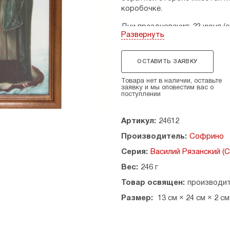
коробочке.
Дни празднования: 23 июня (об
Развернуть
Размеры: 13 х 24 см, толщина 
Страна производитель: Росс
ОСТАВИТЬ ЗАЯВКУ
Товара нет в наличии, оставьте
заявку и мы оповестим вас о
поступлении
Артикул:
24612
Производитель:
Софрино
Серия:
Василий Рязанский (
Вес:
246 г
Товар освящен:
производи
Размер:
13 см × 24 см × 2 см