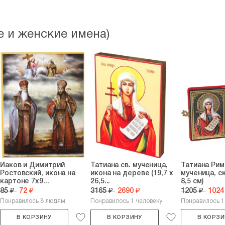
 и женские имена)
Иаков и Димитрий
Татиана св. мученица,
Татиана Рим
Ростовский, икона на
икона на дереве (19,7 х
мученица, ск
картоне 7х9...
26,5...
8,5 см)
85 ₽
72 ₽
3165 ₽
2690 ₽
1205 ₽
1024
Понравилось 8 людям
Понравилось 1 человеку
Понравилось 1
В КОРЗИНУ
В КОРЗИНУ
В КОРЗИ