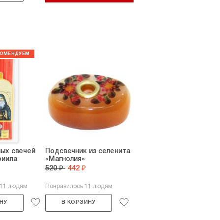
ых свечей
Подсвечник из селенита
риила
«Магнолия»
520 ₽
442 ₽
111 людям
Понравилось 11 людям
НУ
В КОРЗИНУ