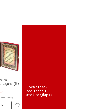
ская
ладень (6 х
Посмотреть
все товары
 ₽
этой подборки
 человеку
НУ