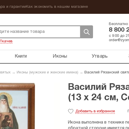
ра и гарантии
Как экономить в нашем магазине
Бесплатно 
8 800 
с 9:00 до 
order@zyorn
Ткачев
Книги
Иконы
Утварь
святых
→
Иконы (мужские и женские имена)
→
Василий Рязанский святи
Василий Ряза
(13 х 24 см, 
Добавить
в избранное
Икона выполнена в технике пе
обратной стороне имеется пе