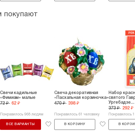
м покупают
Свечи кадильные
Свеча декоративная
Набор красн
«Фимиам» малые
«Пасхальная корзиночка»
святого Гав
Ургебадзе...
72 ₽
62 ₽
470 ₽
398 ₽
373 ₽
292 ₽
Понравилось 968 людям
Понравилось 61 человеку
Понравилось 
ВСЕ ВАРИАНТЫ
В КОРЗИНУ
В КОРЗИ