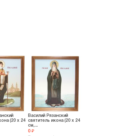
анский
Василий Рязанский
она (20 х 24
святитель икона (20 х 24
см,...
0 ₽