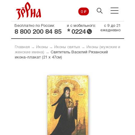
0 ₽
Бесплатно по России:
и с мобильного:
с 9 до 21
*
ежедневно
8 800 200 84 85
0224
Главная
→
Иконы
→
Иконы святых
→
Иконы (мужские и
женские имена)
→
Святитель Василий Рязанский
икона-плакат (21 х 47см)