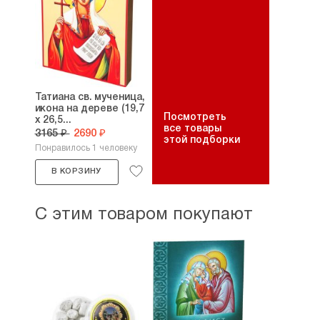
Татиана св. мученица,
икона на дереве (19,7
Посмотреть
х 26,5...
все товары
3165 ₽
2690 ₽
этой подборки
Понравилось 1 человеку
В КОРЗИНУ
С этим товаром покупают