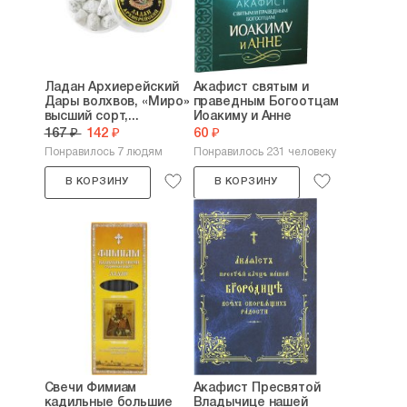
Ладан Архиерейский
Акафист святым и
Дары волхвов, «Миро»
праведным Богоотцам
высший сорт,...
Иоакиму и Анне
167 ₽
142 ₽
60 ₽
Понравилось 7 людям
Понравилось 231 человеку
В КОРЗИНУ
В КОРЗИНУ
Свечи Фимиам
Акафист Пресвятой
кадильные большие
Владычице нашей