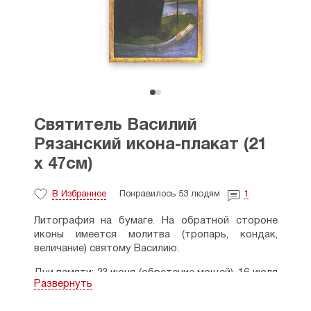
Святитель Василий
Рязанский икона-плакат (21
х 47см)
В Избранное
Понравилось 53 людям
1
Литография на бумаге. На обратной стороне
иконы имеется молитва (тропарь, кондак,
величание) святому Василию.
Дни памяти: 23 июня (обретение мощей), 16 июля
Развернуть
(н. ст.).