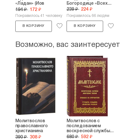
«Ладан» (Иов
Богородице «Всех...
патриарх...
239 ₽
224 ₽
194 ₽
172 ₽
Понравилось 41 человеку
Понравилось 66 людям
В КОРЗИНУ
В КОРЗИНУ
Возможно, вас заинтересует
Молитвослов
Молитвослов с
православного
последованием
христианина
воскресной службы...
(карманный...
680 ₽
592 ₽
390 ₽
308 ₽