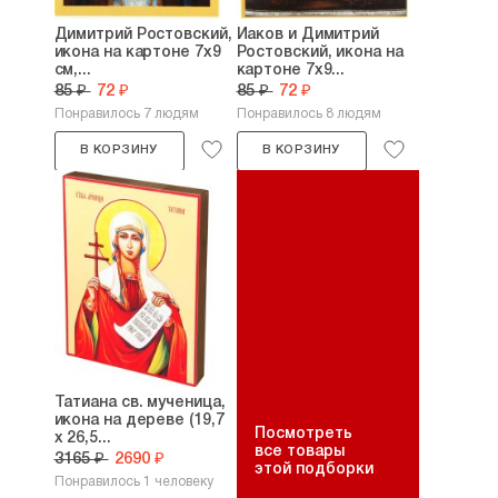
Димитрий Ростовский,
Иаков и Димитрий
икона на картоне 7х9
Ростовский, икона на
см,...
картоне 7х9...
85 ₽
72 ₽
85 ₽
72 ₽
Понравилось 7 людям
Понравилось 8 людям
В КОРЗИНУ
В КОРЗИНУ
Татиана св. мученица,
икона на дереве (19,7
Посмотреть
х 26,5...
все товары
3165 ₽
2690 ₽
этой подборки
Понравилось 1 человеку