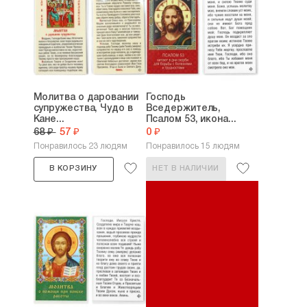
Молитва о даровании
Господь
супружества, Чудо в
Вседержитель,
Кане...
Псалом 53, икона...
68 ₽
57 ₽
0 ₽
Понравилось 23 людям
Понравилось 15 людям
В КОРЗИНУ
НЕТ В НАЛИЧИИ