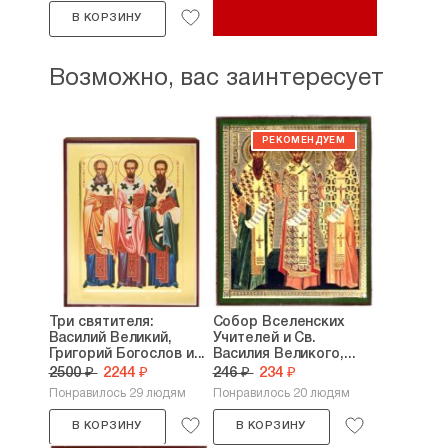
В КОРЗИНУ
Возможно, вас заинтересует
Три святителя:
Собор Вселенских
Василий Великий,
Учителей и Св.
Григорий Богослов и...
Василия Великого,...
2500 ₽
2244 ₽
246 ₽
234 ₽
Понравилось 29 людям
Понравилось 20 людям
В КОРЗИНУ
В КОРЗИНУ