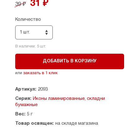
31 ₽
На иконе, выполненной в каноническом стиле,
39 ₽
изображены святители: Василий Великий,
архиепископ Кесарии Капподакийской, Иоанн
Количество
Златоуст, архиепископ Константинопольский
и Григорий Богослов, архиепископ
1 шт.
Константинопольский. Собор вселенских
учителей и святителей как особый
иконографический извод получает
В наличии:
5
шт.
распространение на Руси с конца XV века.
ДОБАВИТЬ В КОРЗИНУ
Размеры: 6,5 х 9,5 см.
или
заказать в 1 клик
Страна производитель: Россия.
Артикул:
2093
Серия:
Иконы ламинированные, складни
бумажные
Вес:
5 г
Товар освящен:
на складе магазина