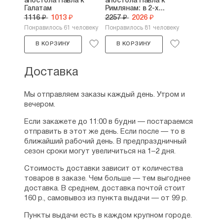
апостола Павла к
апостола Павла к
отвержены и на место их призваны язычники?
Галатам
Римлянам: в 2-х...
1116 ₽
1013 ₽
2257 ₽
2026 ₽
Какая тому причина? Вера одних и неверие
других, отвечает Апостол (9, 30 — 10, 21) — 109
Понравилось 61 человеку
Понравилось 81 человеку
▪ г) Утешение народа Божия (11, 1-36) — 182
В КОРЗИНУ
В КОРЗИНУ
НРАВОУЧИТЕЛЬНАЯ ЧАСТЬ (12, 1 — 15, 13) —
256
Доставка
1) Изображение духа христианской жизни (12, 1-
2) — 256
2) Как он должен выражаться в действительной
Мы отправляем заказы каждый день. Утром и
жизни (12, 3 — 13, 14) — 276
вечером.
▪ а) Сначала среди них самих, яко христиан (12,
Если закажете до 11:00 в будни — постараемся
3-21) — 276
отправить в этот же день. Если после — то в
▪ ▪ аа) Как заправители общества (12, 3-8) — 277
ближайший рабочий день. В предпраздничный
▪ ▪ бб) Правила, как должны действовать все
сезон сроки могут увеличиться на 1–2 дня.
другие христиане (12, 9-21) — 298
▪ б) Как они должны действовать, как члены
Стоимость доставки зависит от количества
гражданского общества или государства (13, 1-
товаров в заказе. Чем больше — тем выгоднее
14) — 352
доставка. В среднем, доставка почтой стоит
▪ ▪ аа) Первое здесь — повиновение властям (13,
160 р., самовывоз из пункта выдачи — от 99 р.
1-7) — 352
▪ ▪ бб) Второе, в гражданском отношении (13, 8–
Пункты выдачи есть в каждом крупном городе.