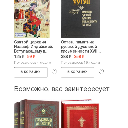
Святой царевич
Остен. памятник
Иоасаф Индийский.
русской духовной
Вступающему в...
письменности XVII...
125 ₽
99 ₽
388 ₽
358 ₽
Понравилось 4 людям
Понравилось 19 людям
В КОРЗИНУ
В КОРЗИНУ
Возможно, вас заинтересует