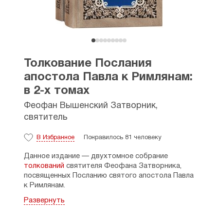
Толкование Послания
апостола Павла к Римлянам:
в 2-х томах
Феофан Вышенский Затворник,
святитель
В Избранное
Понравилось 81 человеку
Данное издание — двухтомное собрание
толкований
святителя Феофана Затворника,
посвященных Посланию святого апостола Павла
к Римлянам.
Развернуть
Толкование Послания апостола Павла
к Римлянам является самым глубоким