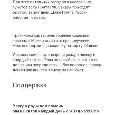
14) — 366
Для всех остальных городов и населенных
▪ ▪ ▪ а) Хранение исправной гражданской жизни
пунктов есть Почта РФ. Заказы приходят
(13, 8-10) — 366
быстро, за 2–7 дней. Даже Почта России
▪ ▪ ▪ b) Удаление злых обычаев (13, 11-14) — 372
работает быстро.
3) Приступает к исправлению одной
неисправности римских христиан, особенно
выдававшейся (14, 1 — 15, 13) — 394
Принимаем карты, электронные кошельки,
ПОСЛЕСЛОВИЕ (15, 14 — 16, 24) — 476
наличные. Можно оплатить при получении.
▪ а) Извещения (15, 14-33) — 476
Можно оформить рассрочку на карту «Халва».
▪ ▪ аа) Извинение (15, 14-16) — 476
Упаковываем в водонепроницаемую пленку и
▪ ▪ бб) О деле проповеди (15, 17-22) — 483
твердый картон. Если по нашей вине что-то не
▪ ▪ вв) Планы на будущее (15, 23-29) — 492
дошло или повредилось — без вопросов вернем
▪ ▪ гг) Просит споспешествовать молитвою (15,
деньги или вышлем замену за наш счет.
30-33) — 499
▪ б) Целования (16, 1-16) — 507
▪ в) Предостережение (16, 17-20) — 530
Поддержка
▪ г) Приписка (16, 21-24) — 537
Всегда рады вам помочь
Мы на связи каждый день с 9:00 до 21:00 по