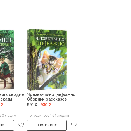
 милосердие
Чрезвычайно [не]важно.
ссказы
Сборник рассказов
 ₽
991 ₽
930 ₽
150 людям
Понравилось 164 людям
НУ
В КОРЗИНУ