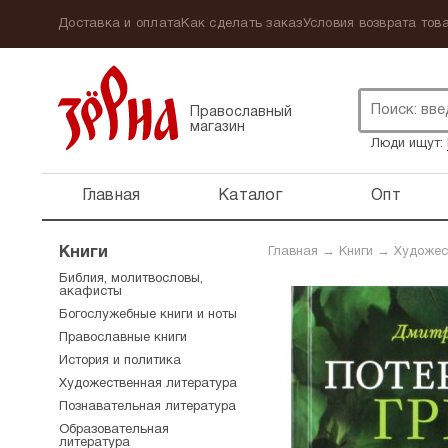
Доставка и оплата
Как сделать заказ
Условия возврата това
Православный
магазин
Люди ищут:
Главная
Каталог
Опт
Книги
Главная
→
Книги
→
Художес
Библия, молитвословы,
акафисты
Богослужебные книги и ноты
Православные книги
История и политика
Художественная литература
Познавательная литература
Образовательная
литература