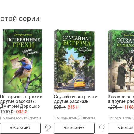
 этой серии
Потерянные грехи и
Случайная встреча и
Экзамен на
другие рассказы.
другие рассказы
и другие ра
Дмитрий Дорошев
905 ₽
815 ₽
1274 ₽
1148
1019 ₽
902 ₽
Понравилось 82 людям
Понравилось 66 людям
Понравилось 
В КОРЗИНУ
В КОРЗИНУ
В КОРЗИ