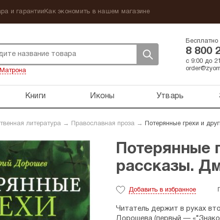
ра и гарантии
Как экономить в нашем магазине
Бесплатно 
8 800 
с 9:00 до 
order@zyorn
Матрона
Книги
Иконы
Утварь
твенная литература
→
Православная проза
→
Потерянные грехи и дру
Потерянные г
рассказы. Д
Добавить
в избранное
Читатель держит в руках вт
Дорошева (первый — «“Знаком