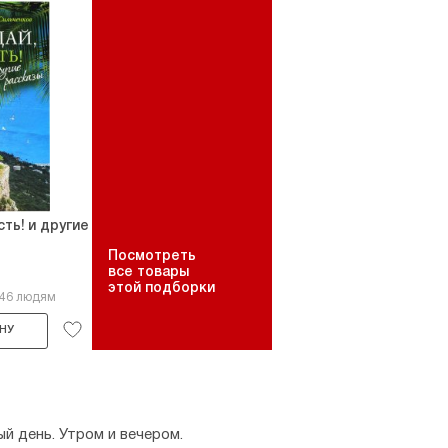
сть! и другие
Посмотреть
все товары
этой подборки
346 людям
НУ
й день. Утром и вечером.