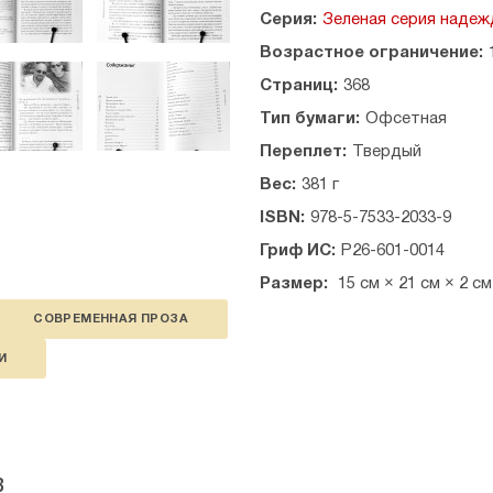
Серия:
Зеленая серия наде
Возрастное ограничение:
Страниц:
368
Тип бумаги:
Офсетная
Переплет:
Твердый
Вес:
381 г
ISBN:
978-5-7533-2033-9
Гриф ИС:
Р26-601-0014
Размер:
15 см × 21 см × 2 см
СОВРЕМЕННАЯ ПРОЗА
И
в