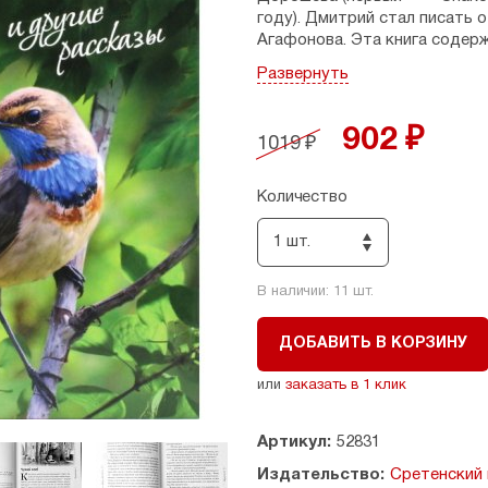
году). Дмитрий стал писать 
Агафонова. Эта книга содер
человека с живым взглядом 
Развернуть
образом сочетают в себе лег
сюжетов держит внимание чит
902 ₽
1019 ₽
Допущено к распространени
Церкви.
Количество
1 шт.
В наличии:
11
шт.
ДОБАВИТЬ В КОРЗИНУ
или
заказать в 1 клик
Артикул:
52831
Издательство:
Сретенский 