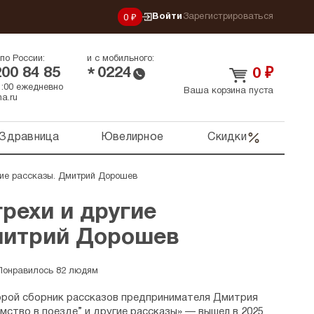
Войти
Зарегистрироваться
0 ₽
по России:
и с мобильного:
200 84 85
0224
*
0
₽
21:00 ежедневно
Ваша корзина пуста
a.ru
Здравница
Ювелирное
Скидки
гие рассказы. Дмитрий Дорошев
рехи и другие
митрий Дорошев
Понравилось 82 людям
орой сборник рассказов предпринимателя Дмитрия
ство в поезде” и другие рассказы» — вышел в 2025