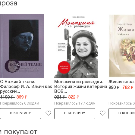
проза
О Божией ткани.
Монахиня из разведки.
Живая вера.
Философ И. А. Ильин как
История жизни ветерана
990 ₽
782 ₽
русский...
ВОВ...
1100 ₽
869 ₽
921 ₽
822 ₽
Понравилось 6 людям
Понравилось 17 людям
Понравилось 
В КОРЗИНУ
В КОРЗИНУ
В КОРЗИ
м покупают