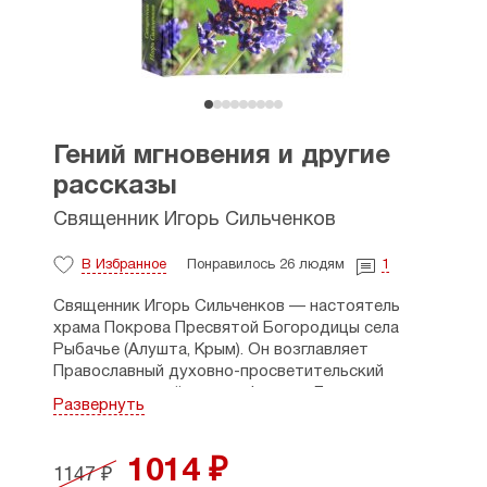
Гений мгновения и другие
рассказы
Священник Игорь Сильченков
В Избранное
Понравилось 26 людям
1
Священник Игорь Сильченков — настоятель
храма Покрова Пресвятой Богородицы села
Рыбачье (Алушта, Крым). Он возглавляет
Православный духовно-просветительский
и паломнический центр «Фавор». Два
Развернуть
предыдущих сборника его рассказов, которые
вышли в издательстве Сретенского монастыря,
полюбились читателям. В 2025 году отец Игорь
1014 ₽
1147 ₽
стал лауреатом XX конкурса Издательского