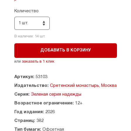
совета Русской Православной Церкви
«Просвещение через книгу»: сборник
Количество
«„Первоцветы души“ и другие рассказы» занял
3-е место в номинации «Лучшая прозаическая
1 шт.
книга». Новые теплые, глубокие
и вдохновляющие истории наверняка найдут
В наличии:
14
шт.
отклик в душах тех, кто их прочтет.
Рекомендовано к публикации Издательским
ДОБАВИТЬ В КОРЗИНУ
советом Русской Православной Церкви.
или
заказать в 1 клик
Артикул:
53103
Издательство:
Сретенский монастырь, Москва
Серия:
Зеленая серия надежды
Возрастное ограничение:
12+
Год издания:
2026
Страниц:
382
Тип бумаги:
Офсетная