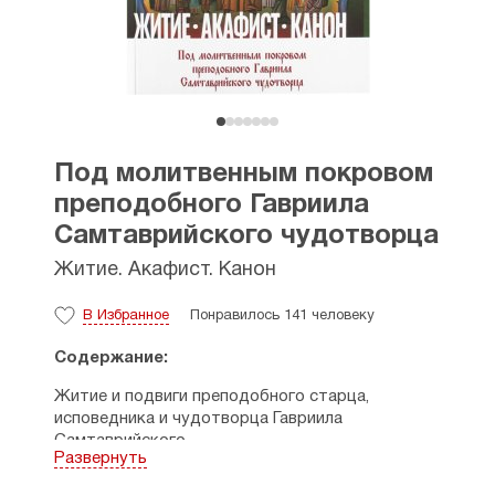
Под молитвенным покровом
преподобного Гавриила
Самтаврийского чудотворца
Житие. Акафист. Канон
В Избранное
Понравилось 141 человеку
Содержание:
Житие и подвиги преподобного старца,
исповедника и чудотворца Гавриила
Самтаврийского
Развернуть
Завещание отца Гавриила
Старец Гавриил: сердце, вместившее Христа