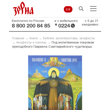
0 ₽
Бесплатно по России:
и с мобильного:
с 9 до 21
*
ежедневно
8 800 200 84 85
0224
Главная
→
Книги
→
Библия, молитвословы, акафисты
→
Акафисты и каноны
→
Под молитвенным покровом
преподобного Гавриила Самтаврийского чудотворца