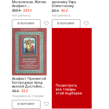
Московская. Житие.
мученику Уару
Акафист....
Египетскому,
читаемый...
250 ₽
223 ₽
50 ₽
40 ₽
Нет рейтинга
Нет рейтинга
В КОРЗИНУ
В КОРЗИНУ
Акафист Пресвятой
Богородице пред
Посмотреть
иконой Достойно...
все товары
40 ₽
33 ₽
этой подборки
Понравилось 2 людям
В КОРЗИНУ