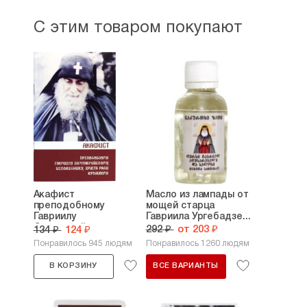
С этим товаром покупают
Акафист
Масло из лампады от
преподобному
мощей старца
Гавриилу
Гавриила Ургебадзе...
Самтаврийскому,...
292 ₽
от 203 ₽
134 ₽
124 ₽
Понравилось 945 людям
Понравилось 1260 людям
В КОРЗИНУ
ВСЕ ВАРИАНТЫ