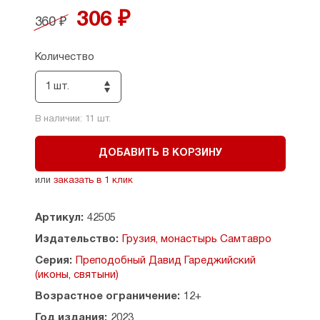
Акафист преподобноисповеднику, Христа ради,
306 ₽
360 ₽
юродивому Гавриилу Самтаврийскому
Молитва первая
Молитва вторая — перед иконой Святого
Количество
Гавриила Самтаврийского
Канон
1 шт.
Молитва третья
Богослужения в монастыре Самтавро
В наличии:
11
шт.
ДОБАВИТЬ В КОРЗИНУ
или
заказать в 1 клик
Артикул:
42505
Издательство:
Грузия, монастырь Самтавро
Серия:
Преподобный Давид Гареджийский
(иконы, святыни)
Возрастное ограничение:
12+
Год издания:
2023