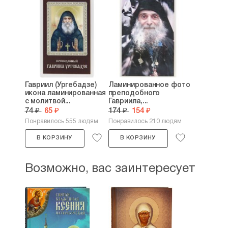
Гавриил (Ургебадзе)
Ламинированное фото
икона ламинированная
преподобного
с молитвой...
Гавриила,...
74 ₽
65 ₽
174 ₽
154 ₽
Понравилось 555 людям
Понравилось 210 людям
В КОРЗИНУ
В КОРЗИНУ
Возможно, вас заинтересует