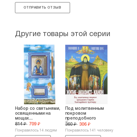
ОТПРАВИТЬ ОТЗЫВ
Другие товары этой серии
Набор со святынями,
Под молитвенным
освященными на
покровом
мощах...
преподобного
Гавриила...
814 ₽
709 ₽
360 ₽
306 ₽
Понравилось 14 людям
Понравилось 141 человеку