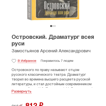
Островский. Драматург всея
руси
Замостьянов Арсений Александрович
В Избранное
Понравилось 7 людям
Островского по праву называют отцом
русского классического театра. Драматург
творил во времена высшего расцвета русской
литературы, и стал достойным современником
таких глыб, как И.С. Тургенев, Ф.М. Достоевский,
Развернуть
Л.Н. Толстой. Как менялись политические,
эстетические убеждения Островского? Какое
влияние на современников и потомков оказали