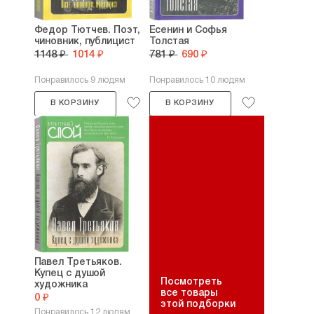
Федор Тютчев. Поэт,
Есенин и Софья
чиновник, публицист
Толстая
1148 ₽
1014 ₽
781 ₽
690 ₽
Понравилось 9 людям
Понравилось 10 людям
В КОРЗИНУ
В КОРЗИНУ
Павел Третьяков.
Купец с душой
Посмотреть
художника
все товары
0 ₽
этой подборки
Понравилось 12 людям