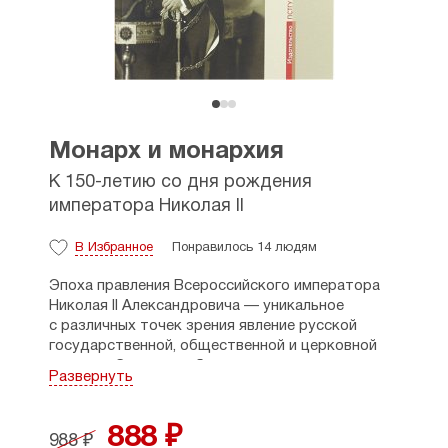
Монарх и монархия
К 150-летию со дня рождения
императора Николая II
В Избранное
Понравилось 14 людям
Эпоха правления Всероссийского императора
Николая II Александровича — уникальное
с различных точек зрения явление русской
государственной, общественной и церковной
истории. Это время было ознаменовано такими
Развернуть
значимыми для истории Российского
государства событиями и процессами, как
активное экономическое развитие, рост
888 ₽
988 ₽
общественно-политических противоречий