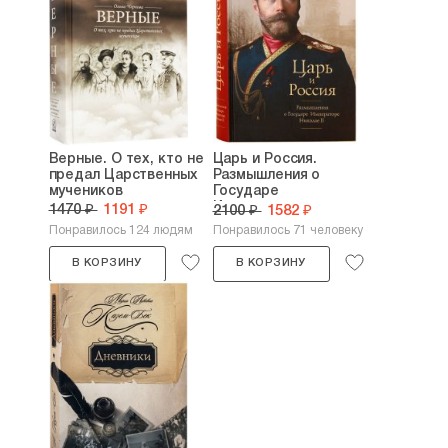
Верные. О тех, кто не
Царь и Россия.
предал Царственных
Размышления о
мучеников
Государе
Императоре...
1470 ₽
1191 ₽
2100 ₽
1582 ₽
Понравилось 124 людям
Понравилось 71 человеку
В КОРЗИНУ
В КОРЗИНУ