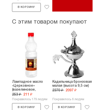
В КОРЗИНУ
С этим товаром покупают
Лампадное масло
Кадильница бронзовая
«Церковное»
малая (высота 9,5 см)
(вазелиновое,
2370 ₽
2097 ₽
вязкость...
253 ₽
211 ₽
Понравилось 179 людям
Понравилось 6 людям
В КОРЗИНУ
В КОРЗИНУ