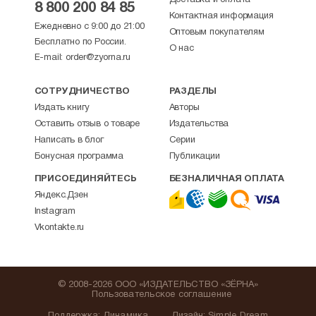
Доставка и оплата
8 800 200 84 85
Контактная информация
Ежедневно с 9:00 до 21:00
Оптовым покупателям
Бесплатно по России.
О нас
E-mail:
order@zyorna.ru
СОТРУДНИЧЕСТВО
РАЗДЕЛЫ
Издать книгу
Авторы
Оставить отзыв о товаре
Издательства
Написать в блог
Серии
Бонусная программа
Публикации
ПРИСОЕДИНЯЙТЕСЬ
БЕЗНАЛИЧНАЯ ОПЛАТА
Яндекс.Дзен
Instagram
Vkontakte.ru
© 2008-2026 ООО «ИЗДАТЕЛЬСТВО «ЗЁРНА»
Пользовательское соглашение
Поддержка
:
Динамика
Дизайн:
Simple Dream