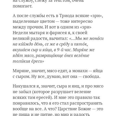
на службу, слежу за текстом, очень
помогает.
А после службы есть в Триода всякие «зри»,
выделенные цветом — тоже интересно
между прочим. И вот в одном из «зри»
Недели мытаря и фарисея я, к своей
великой радости, вычитал:
«...Мы же мона́си
на ки́йждо де́нь, се же в сре́ду и пято́к,
вкуша́ем сыр и яи́ца, в 9-й час. Миря́не же
ядя́т мясо, развраща́юще о́нех веле́ние
толи́кия е́реси»
Миряне, значит, мясо едят, а монахи — яйца
с сыром. Ну все, думаю, вот она — свобода.
Накушался я, значит, сыра и яиц, и про мясо
не забыл (которое разрушает веление
всяких там ересей). И мне это правило так
понравилось, что я его стал распространять
вообще на все. А что? Царствие Божие — это
не пища и не питие, но мир и радость