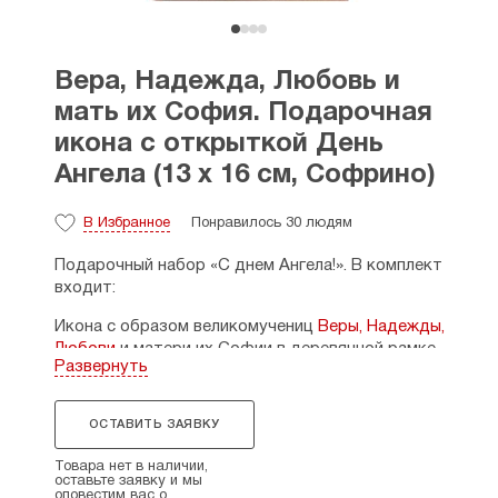
Вера, Надежда, Любовь и
мать их София. Подарочная
икона с открыткой День
Ангела (13 х 16 см, Софрино)
В Избранное
Понравилось 30 людям
Подарочный набор «С днем Ангела!». В комплект
входит:
Икона с образом великомучениц
Веры, Надежды,
Любови
и матери их Софии в деревянной рамке
Развернуть
под стеклом (литография с двойным тиснением).
Открытка двойная «С днем Ангела!». Вкладыш,
ОСТАВИТЬ ЗАЯВКУ
который содержит краткое житие святых, день
памяти и молитву.
Товара нет в наличии,
оставьте заявку и мы
День памяти: 30 сентября (1 н.ст.).
оповестим вас о