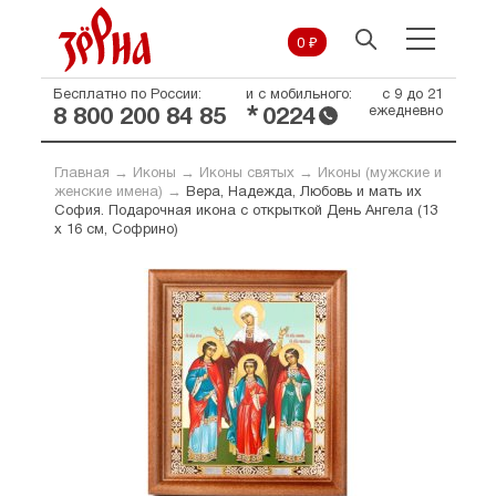
0 ₽
Бесплатно по России:
и с мобильного:
с 9 до 21
*
ежедневно
8 800 200 84 85
0224
Главная
→
Иконы
→
Иконы святых
→
Иконы (мужские и
женские имена)
→
Вера, Надежда, Любовь и мать их
София. Подарочная икона с открыткой День Ангела (13
х 16 см, Софрино)