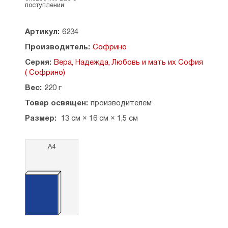
поступлении
Размеры: 13 х 16 см, толщина - 1,5 см.
Страна производитель: Россия. МО Софрино.
Артикул:
6234
Производитель:
Софрино
Серия:
Вера, Надежда, Любовь и мать их София
( Софрино)
Вес:
220 г
Товар освящен:
производителем
Размер:
13 см × 16 см × 1,5 см
А4