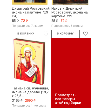
Димитрий Ростовский,
Иаков и Димитрий
икона на картоне 7х9
Ростовский, икона на
см,...
картоне 7х9...
85 ₽
72 ₽
85 ₽
72 ₽
Понравилось 7 людям
Понравилось 8 людям
В КОРЗИНУ
В КОРЗИНУ
Татиана св. мученица,
икона на дереве (19,7
Посмотреть
х 26,5...
все товары
3165 ₽
2690 ₽
этой подборки
Понравилось 1 человеку