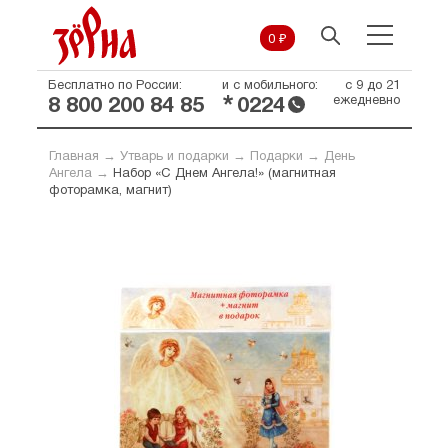
0 ₽
Бесплатно по России:
и с мобильного:
с 9 до 21
*
ежедневно
8 800 200 84 85
0224
Главная
→
Утварь и подарки
→
Подарки
→
День
Ангела
→
Набор «С Днем Ангела!» (магнитная
фоторамка, магнит)