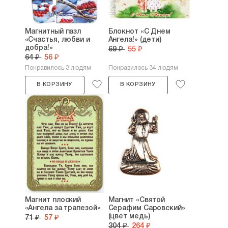
Магнитный пазл
Блокнот «С Днем
«Счастья, любви и
Ангела!» (дети)
добра!»
69 ₽
55 ₽
64 ₽
56 ₽
Понравилось 3 людям
Понравилось 34 людям
В КОРЗИНУ
В КОРЗИНУ
Магнит плоский
Магнит «Святой
«Ангела за трапезой»
Серафим Саровский»
(цвет медь)
71 ₽
57 ₽
304 ₽
264 ₽