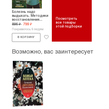
Болезнь надо
выдыхать. Методики
Посмотреть
восстановления...
все товары
896 ₽
799 ₽
этой подборки
Понравилось 9 людям
В КОРЗИНУ
Возможно, вас заинтересует