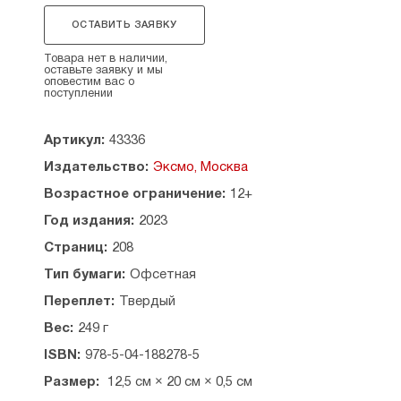
к проработке техник и выбору инвентаря.
ОСТАВИТЬ ЗАЯВКУ
Эта книга поможет:
Товара нет в наличии,
— подобрать правильную одежду, обувь
оставьте заявку и мы
оповестим вас о
и инвентарь в зависимости от сезона и личных
поступлении
характеристик;
— выстроить эффективную технику при
Артикул:
43336
движении в гору, с горы, а также по ровной
Издательство:
Эксмо, Москва
местности;
Возрастное ограничение:
12+
— проводить тренировки с использованием
вводных разминочных и заминочных упражнений;
Год издания:
2023
Страниц:
208
— изменить систему питания для достижения
максимального эффекта.
Тип бумаги:
Офсетная
Переплет:
Твердый
Вес:
249 г
ISBN:
978-5-04-188278-5
Размер:
12,5 см × 20 см × 0,5 см