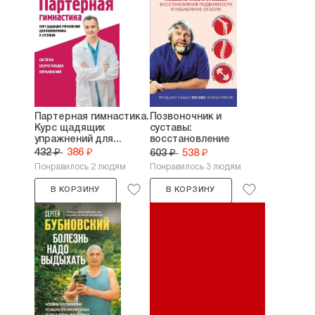
Партерная гимнастика.
Позвоночник и
Курс щадящих
суставы:
упражнений для...
восстановление
подвижности и...
432 ₽
386 ₽
603 ₽
538 ₽
Понравилось 2 людям
Понравилось 3 людям
В КОРЗИНУ
В КОРЗИНУ