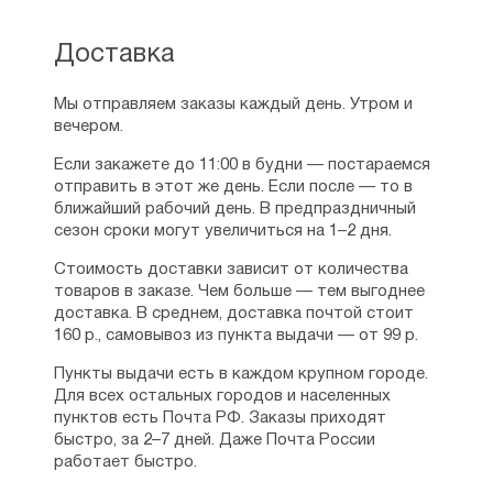
В 1991 году назначен управляющим
Святой Горы Афон. Впервые за всю
Доставка
историю христианства эту должность
занял столь молодой священник-монах.
Обычно ставили многоопытных,
Мы отправляем заказы каждый день. Утром и
преклонного возраста старцев. Таково
вечером.
было уважение и почтение к иеромонаху
Если закажете до 11:00 в будни — постараемся
Афанасию. Но по предложению
отправить в этот же день. Если после — то в
архиепископа Кипрского Хризостома I он
ближайший рабочий день. В предпраздничный
вскоре возвращается на Кипр. И в 1993
сезон сроки могут увеличиться на 1–2 дня.
году становится во главе монастыря
Божьей Матери Махера.
Стоимость доставки зависит от количества
товаров в заказе. Чем больше — тем выгоднее
В 1999 году по единогласному решению
доставка. В среднем, доставка почтой стоит
Священного Синода назначен главой
160 р., самовывоз из пункта выдачи — от 99 р.
Лимасольской епархии, возведен в сан
митрополита. Владыка очень многое
Пункты выдачи есть в каждом крупном городе.
сделал для вверенной ему епархии,
Для всех остальных городов и населенных
которая находилась в плачевном
пунктов есть Почта РФ. Заказы приходят
состоянии. Буквально, она находилась
быстро, за 2–7 дней. Даже Почта России
в долговой яме, а сами жители были крайне
работает быстро.
негативно настроены против