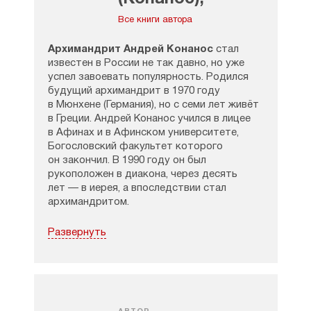
архимандрит
Все книги автора
Архимандрит Андрей Конанос
стал
известен в России не так давно, но уже
успел завоевать популярность. Родился
будущий архимандрит в 1970 году
в Мюнхене (Германия), но с семи лет живёт
в Греции. Андрей Конанос учился в лицее
в Афинах и в Афинском университете,
Богословский факультет которого
он закончил. В 1990 году он был
рукоположен в диакона, через десять
лет — в иерея, а впоследствии стал
архимандритом.
Архимандрит Андрей Конанос читает
Развернуть
лекции, отвечает на вопросы, ведёт
радиопередачи, пишет статьи. Его
аудитория — это мужчины, женщины
разного возраста, он интересен молодёжи.
В России статьи Андрея Конаноса
публикуются на многих сайтах, регулярно