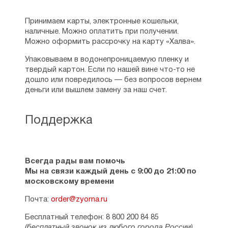
Православной церкви. Митрополит
Афанасий с помощью грамотных
экономистов избавил Лимассольскую
Принимаем карты, электронные кошельки,
епархию от долгов, а также сделал всё
наличные. Можно оплатить при получении.
бухгалтерию прозрачной для всех жителей
Можно оформить рассрочку на карту «Халва».
Лимассола. На ежегодных конференциях
Упаковываем в водонепроницаемую пленку и
каждый мирянин мог узнать, сколько денег
твердый картон. Если по нашей вине что-то не
было потрачено и на какие нужды. Также
дошло или повредилось — без вопросов вернем
каждый год третья часть всех доходов
деньги или вышлем замену за наш счет.
митрополии передавалась
на благотворительные нужды. Под
руководством митрополита Афанасия
Поддержка
возобновились работы по возрождению
древнейших обителей епархии
и действующих монастырей.
В 2008 году митрополит Афанасий посетил
Всегда рады вам помочь
Москву в составе миссии под
Мы на связи каждый день с 9:00 до 21:00 по
руководством архиепископа Хризостома II.
московскому времени
В 2014 году повторно побывал в столице
Почта:
order@zyorna.ru
нашей страны, почтив своим присутствием
собрание игуменов и игумений Русской
Бесплатный телефон: 8 800 200 84 85
Православной Церкви, которое прошло
(бесплатный звонок из любого города России)