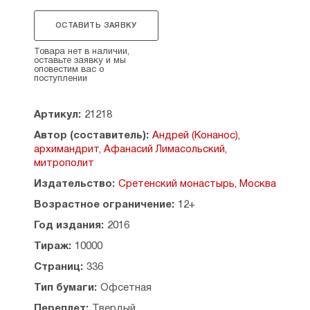
совершает переворот в человеке: даже
оказавшись на дне ада, он понимает, что выход
ОСТАВИТЬ ЗАЯВКУ
есть, есть освобождение. Об этом книга,
которую вы держите в руках. Она содержит
Товара нет в наличии,
оставьте заявку и мы
фрагменты бесед известных духовников:
оповестим вас о
митрополита Афанасия (Николау), архимандрита
поступлении
Андрея (Конаноса)
, архимандрита
Георгия
(Капсаниса)
, митрополита
Николая
Артикул:
21218
(Хаджиниколау)
, архимандрита Амфилохия
(Макриса), архимандрита Емилиана (Вафидиса).
Автор (составитель):
Андрей (Конанос),
В книге использованы материалы как
архимандрит
,
Афанасий Лимасольский,
не издававшиеся ранее, так и уже
митрополит
опубликованные на интернет-порталах
Издательство:
Сретенский монастырь, Москва
«Православие. Ru», «Татьянин день»,
«Православие и мир».
Возрастное ограничение:
12+
Год издания:
2016
Рекомендовано к публикации Издательским
советом Русской Православной Церкви.
Тираж:
10000
Перевод с новогреческого
А. Ю. Никифоровой
.
Страниц:
336
Издание
2-е
.
Тип бумаги:
Офсетная
Содержание:
Переплет:
Твердый