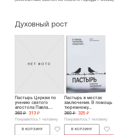
в Московской духовной академии.
Сегодня митрополит Лимасольский
Афанасий является одним
Духовный рост
из авторитетнейших архиереев Кипрской
Православной Церкви.
НЕТ ФОТО
Пастырь Церкви по
Пастырь в местах
учению святого
заключения. В помощь
апостола Павла....
тюремному...
360 ₽
313 ₽
360 ₽
325 ₽
Понравилось 1 человеку
Понравилось 1 человеку
В КОРЗИНУ
В КОРЗИНУ