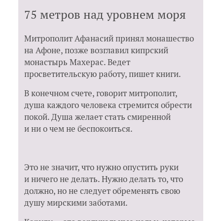
Неизреченное благоухание — 269
75 метров над уровнем моря
Слово с благодатью, приправленное солью —
274
Зачем жить по заповедям? — 281
Митрополит Афанасий принял монашество
Почему это случилось со мной, Господи? — 284
на Афоне, позже возглавил кипрский
Вера — дело сердца — 292
монастырь Махерас. Ведет
«Немощное мира избрал Бог» — 297
просветительскую работу, пишет книги.
АРХИМАНДРИТ АМФИЛОХИЙ (МАКРИС) — 305
Цветы Патмоса — 307
В конечном счете, говорит митрополит,
душа каждого человека стремится обрести
АРХИМАНДРИТ ЕМИЛИАН (ВАФИДИС) — 319
Общение двух миров — 321
покой. Душа желает стать смиренной
и ни о чем не беспокоиться.
Это не значит, что нужно опустить руки
и ничего не делать. Нужно делать то, что
должно, но не следует обременять свою
душу мирскими заботами.