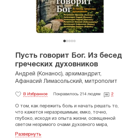
Пусть говорит Бог. Из бесед
греческих духовников
Андрей (Конанос), архимандрит
,
Афанасий Лимасольский, митрополит
В Избранное
Понравилось 214 людям
2
О том, как пережить боль и начать решать то,
что кажется неразрешимым, емко, точно,
глубоко, исходя из опыта жизни, освещенной
светом незримого очами духовного мира,
говорят замечательные греческие
пастыри
.
Развернуть
Откровение духовной перспективы бытия