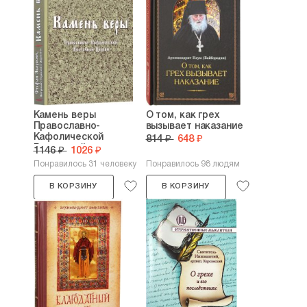
Камень веры
О том, как грех
Православно-
вызывает наказание
Кафолической
814 ₽
648 ₽
Восточной...
1146 ₽
1026 ₽
Понравилось 31 человеку
Понравилось 98 людям
В КОРЗИНУ
В КОРЗИНУ