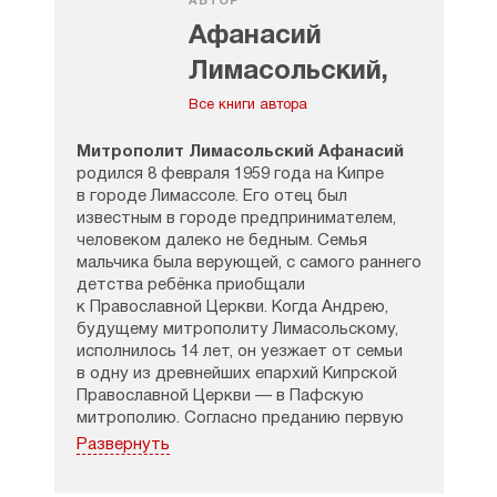
АВТОР
они появляются на сайтах
Афанасий
«Православие. ру» и «Правмир». Они близки
каждому: и воцерковлённый человек, и тот,
Лимасольский,
который делает только первые шаги
митрополит
Все книги автора
в храме, поймёт их, потому что отец
Андрей говорит на понятном для всех
Митрополит Лимасольский Афанасий
языке — языке любви, которым
родился 8 февраля 1959 года на Кипре
обращается к нам Христос.
в городе Лимассоле. Его отец был
Темы материалов, написанных
известным в городе предпринимателем,
архимандритом Андреем Конаносом,
человеком далеко не бедным. Семья
разнообразны: взаимоотношения
мальчика была верующей, с самого раннего
родителей с детьми, супругов между
детства ребёнка приобщали
собой, болезни, страхи, стрессы,
к Православной Церкви. Когда Андрею,
взаимодействие с окружающей
будущему митрополиту Лимасольскому,
действительностью, церковная жизнь.
исполнилось 14 лет, он уезжает от семьи
В любой ситуации отец Андрей старается
в одну из древнейших епархий Кипрской
разобраться, не обвиняя человека,
Православной Церкви — в Пафскую
а находя для каждого утешительное
митрополию. Согласно преданию первую
слово. Лейтмотивом многих статей
церковную общину в Пафосе основали
Развернуть
является твёрдая уверенность в том, что
апостолы Пётр и Варнава ещё в 46 году.
всё будет хорошо даже, если сейчас всё