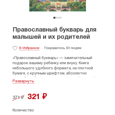
Православный букварь для
малышей и их родителей
В Избранное
Понравилось 93 людям
«Православный букварь» — замечательный
подарок вашему ребенку или внуку. Книга
небольшого удобного формата, на плотной
бумаге, с крупным шрифтом, абсолютно
волшебные буквицы, нарисованные Натальей
Развернуть
Климовой. Все тексты сопровождаются
изображениями картин великих русских
художников или фрагментами известных
321 ₽
371 ₽
иконописных образов.
Это чудесное издание станет для вашего
малыша проводником не только в мир грамоты,
Количество
но и в мир Православия. Книга продолжает