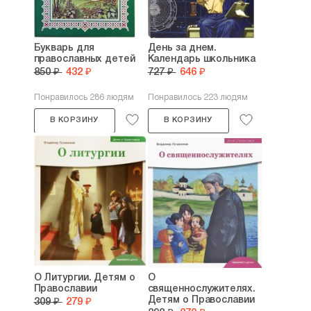
Букварь для
День за днем.
православных детей
Календарь школьника
850 ₽
432 ₽
727 ₽
646 ₽
Понравилось 286 людям
Понравилось 223 людям
В КОРЗИНУ
В КОРЗИНУ
О Литургии. Детям о
О
Православии
священнослужителях.
Детям о Православии
309 ₽
279 ₽