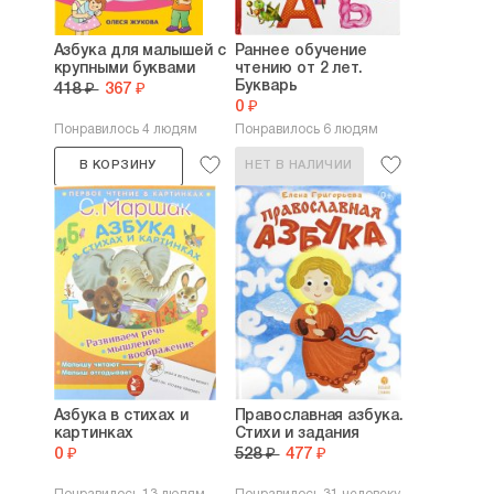
Азбука для малышей с
Раннее обучение
крупными буквами
чтению от 2 лет.
Букварь
418 ₽
367 ₽
0 ₽
Понравилось 4 людям
Понравилось 6 людям
В КОРЗИНУ
НЕТ В НАЛИЧИИ
Азбука в стихах и
Православная азбука.
картинках
Стихи и задания
0 ₽
528 ₽
477 ₽