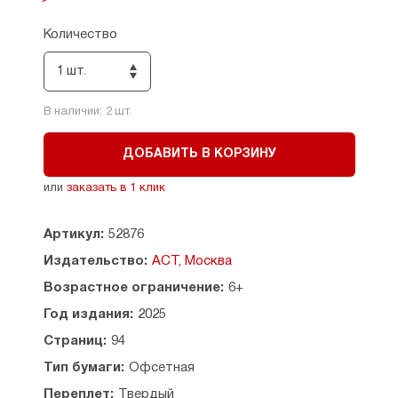
для улучшения техники чтения и развития
эмоционального интеллекта — в книге есть всё
Количество
необходимое, чтобы вовлечь ребёнка в чтение
с интересом и без усилий с вашей стороны. Шаг
1 шт.
за шагом, от страницы к странице ребёнок
будет совершать увлекательное путешествие,
В наличии:
2
шт.
улучшая свои навыки чтения и проникаясь
любовью к книгам.
ДОБАВИТЬ В КОРЗИНУ
Учебное пособие для младшего школьного
возраста.
или
заказать в 1 клик
Артикул:
52876
Издательство:
АСТ, Москва
Возрастное ограничение:
6+
Год издания:
2025
Страниц:
94
Тип бумаги:
Офсетная
Переплет:
Твердый