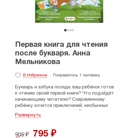
Первая книга для чтения
после букваря. Анна
Мельникова
В Избранное
Понравилось 1 человеку
Букварь и азбука позади, ваш ребёнок готов
к чтению своей первой книги? Что подойдёт
начинающему читателю? Современному
ребёнку хочется приключений, необычных
встреч и ярких впечатлений. Первая книга после
Развернуть
букваря с первых страниц захватит внимание
маленьких непосед. Динамичный сюжет
с комиксами и квестами, запоминающиеся
795 ₽
905 ₽
персонажи, специальные игровые упражнения