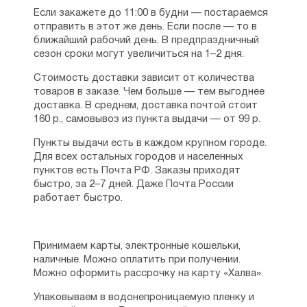
Отец Иоанн был убежденным
Если закажете до 11:00 в будни — постараемся
монархистом. Взглядов своих не скрывал
отправить в этот же день. Если после — то в
никогда. Увещевал и обличал бунтовщиков
ближайший рабочий день. В предпраздничный
в 1905–6 гг, не стал молчать и в 1917 году.
сезон сроки могут увеличиться на 1–2 дня.
В храм Покрова на рву приходили
и комиссары послушать его проповеди.
Стоимость доставки зависит от количества
Отцу Иоанну тяжело было пережить
товаров в заказе. Чем больше — тем выгоднее
катастрофу, свалившуюся на Родину. К его
доставка. В среднем, доставка почтой стоит
словам паства прислушивалась, видя в нем
160 р., самовывоз из пункта выдачи — от 99 р.
мудрого и честного духовного наставника.
Для новой власти он был опасен. По этой
Пункты выдачи есть в каждом крупном городе.
причине его пытались очернить, называя
Для всех остальных городов и населенных
«темным человеком», «антисемитом».
пунктов есть Почта РФ. Заказы приходят
Клевета не возымела должного эффекта.
быстро, за 2–7 дней. Даже Почта России
Последовал арест. После пребывания
работает быстро.
на Лубянке, батюшка был отправлен
в Таганскую тюрьму. Здесь ему разрешили
служить в тюремном храме.
Принимаем карты, электронные кошельки,
наличные. Можно оплатить при получении.
Известно, что прихожане собрали
Можно оформить рассрочку на карту «Халва».
на адвоката для батюшки серьезную
сумму денег, но это не помогло. Новая
Упаковываем в водонепроницаемую пленку и
власть не могла оставить столь яркую