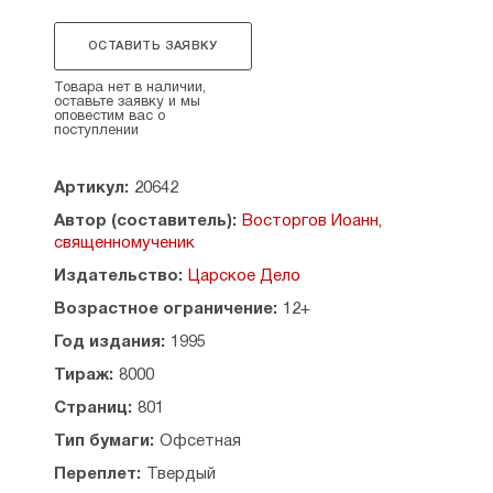
верой и правдой Богу, Царю и Отечеству,
истинный патриотизм, воинский долг и духовное
ОСТАВИТЬ ЗАЯВКУ
мужество христианина — вот главные темы
проповедей и выступлений отца Иоанна в эти
Товара нет в наличии,
оставьте заявку и мы
тяжелейшие для России времена
оповестим вас о
нарождающейся революционной смуты
поступлении
и беззакония.
Артикул:
20642
По благословению митрополита Санкт-
Петербургского и Ладожского Иоанна.
Автор (составитель):
Восторгов Иоанн,
священномученик
Издательство:
Царское Дело
Возрастное ограничение:
12+
Год издания:
1995
Тираж:
8000
Страниц:
801
Тип бумаги:
Офсетная
Переплет:
Твердый