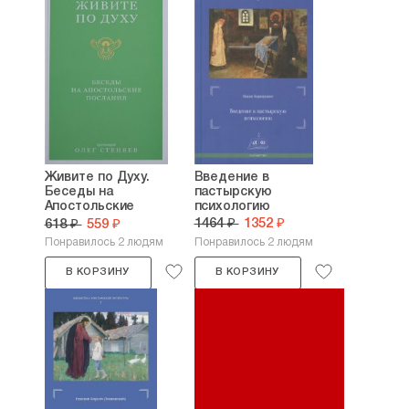
Живите по Духу.
Введение в
Беседы на
пастырскую
Апостольские
психологию
послания
1464 ₽
1352 ₽
618 ₽
559 ₽
Понравилось 2 людям
Понравилось 2 людям
В КОРЗИНУ
В КОРЗИНУ