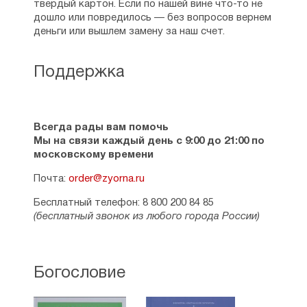
твердый картон. Если по нашей вине что-то не
личность ни на воле, ни в темнице. Везде
дошло или повредилось — без вопросов вернем
проповедь Правды звучала для красных
деньги или вышлем замену за наш счет.
устрашающе. Вместе с епископом
Ефремом и несколькими другими
заключенными отец Иоанн Восторгов был
Поддержка
приговорен к расстрелу. Сохранились
сведения о том, что он до последних
минут своей жизни ободрял тех, кто
разделил с ним мученичество. Просил
Всегда рады вам помочь
оставить его в живых до тех пор, пока
Мы на связи каждый день с 9:00 до 21:00 по
не примет исповедь от последнего
московскому времени
из приговоренных.
Почта:
order@zyorna.ru
Приговор был произведен в действие
5 сентября 1918 года. Русская
Бесплатный телефон: 8 800 200 84 85
Православная Церковь прославила отца
(бесплатный звонок из любого города России)
Иоанна Восторгова как священномученика
в 2000 году в Соборе новомучеников
и исповедников Российских.
Богословие
См. также:
Священномученики
,
Жизнеописания, воспоминания, письма