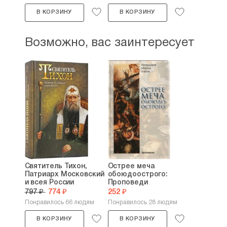
В КОРЗИНУ
В КОРЗИНУ
Возможно, вас заинтересует
Святитель Тихон,
Острее меча
Патриарх Московский
обоюдоострого:
и всея России
Проповеди
797 ₽
774 ₽
252 ₽
Понравилось 66 людям
Понравилось 28 людям
В КОРЗИНУ
В КОРЗИНУ