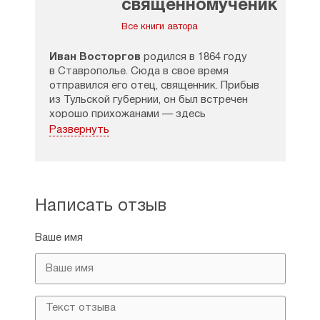
священномученик
Все книги автора
Иван Восторгов
родился в 1864 году
в Ставрополье. Сюда в свое время
отправился его отец, священник. Прибыв
из Тульской губернии, он был встречен
хорошо прихожанами — здесь
и обосновался вместе с семьей. Когда
Развернуть
мама Ивана Ивановича овдовела,
то приход помогал ей растить троих
детей. Следующим испытанием для семьи
Восторговых стала безвременная кончина
брата Ивана Ивановича, служившего
Написать отзыв
псаломщиком.
Ваше имя
Иоанн Восторгов оставляет учительство
и принимает священный сан. Иерейская
хиротония состоялась в 1889 году. С этого
времени начинается его служение Церкви
искренней проповедию Евангелия.