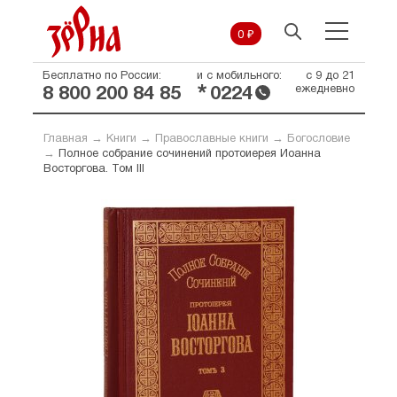
0 ₽
Бесплатно по России:
и с мобильного:
с 9 до 21
*
ежедневно
8 800 200 84 85
0224
Главная
→
Книги
→
Православные книги
→
Богословие
→
Полное собрание сочинений протоиерея Иоанна
Восторгова. Том III