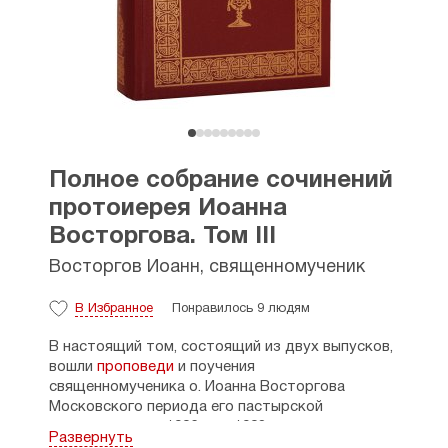
Полное собрание сочинений
протоиерея Иоанна
Восторгова. Том III
Восторгов Иоанн, священномученик
В Избранное
Понравилось 9 людям
В настоящий том, состоящий из двух выпусков,
вошли
проповеди
и поучения
священномученика о. Иоанна Восторгова
Московского периода его пастырской
деятельности с 1906 г. по 1908 г.
Развернуть
Преданность Святому Православию, служение