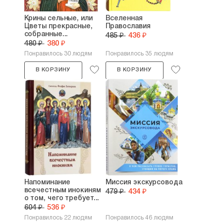
Крины сельные, или
Вселенная
Цветы прекрасные,
Православия
собранные...
485 ₽
436 ₽
480 ₽
380 ₽
Понравилось 30 людям
Понравилось 35 людям
В КОРЗИНУ
В КОРЗИНУ
Напоминание
Миссия экскурсовода
всечестным инокиням
479 ₽
434 ₽
о том, чего требует...
604 ₽
536 ₽
Понравилось 22 людям
Понравилось 46 людям