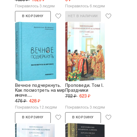
1850 ₽
1629 ₽
0 ₽
Понравилось 3 людям
Понравилось 6 людям
В КОРЗИНУ
НЕТ В НАЛИЧИИ
Вечное подчеркнуть.
Проповеди. Том I.
Как посмотреть на мир
Праздники
иначе....
702 ₽
623 ₽
476 ₽
428 ₽
Понравилось 12 людям
Понравилось 3 людям
В КОРЗИНУ
В КОРЗИНУ