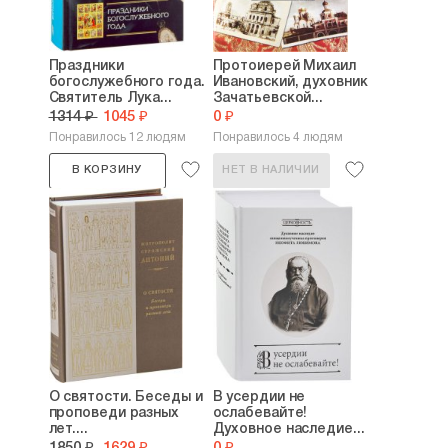
Праздники
Протоиерей Михаил
богослужебного года.
Ивановский, духовник
Святитель Лука...
Зачатьевской...
1314 ₽
1045 ₽
0 ₽
Понравилось 12 людям
Понравилось 4 людям
В КОРЗИНУ
НЕТ В НАЛИЧИИ
О святости. Беседы и
В усердии не
проповеди разных
ослабевайте!
лет....
Духовное наследие...