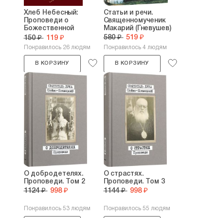
Хлеб Небесный:
Статьи и речи.
Проповеди о
Священномученик
Божественной
Макарий (Гневушев)
литургии
580 ₽
519 ₽
150 ₽
119 ₽
Понравилось 26 людям
Понравилось 4 людям
В КОРЗИНУ
В КОРЗИНУ
О добродетелях.
О страстях.
Проповеди. Том 2
Проповеди. Том 3
1124 ₽
998 ₽
1144 ₽
998 ₽
Понравилось 53 людям
Понравилось 55 людям