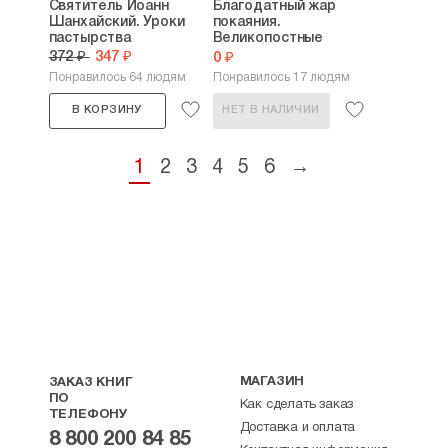
Святитель Иоанн
Благодатный жар
Шанхайский. Уроки
покаяния.
пастырства
Великопостные
проповеди
372 ₽
347 ₽
0 ₽
Понравилось 64 людям
Понравилось 17 людям
В КОРЗИНУ
НЕТ В НАЛИЧИИ
1
2
3
4
5
6
→
МАГАЗИН
ЗАКАЗ КНИГ
ПО
Как сделать заказ
ТЕЛЕФОНУ
Доставка и оплата
8 800 200 84 85