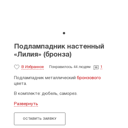
Подлампадник настенный
«Лилия» (бронза)
В Избранное
Понравилось 44 людям
1
Подлампадник металлический
бронзового
цвета.
В комплекте: дюбель, саморез.
Размеры: длина — 20 см, диаметр отверстия
Развернуть
для лампады — 6 см.
Страна-производитель: Россия.
ОСТАВИТЬ ЗАЯВКУ