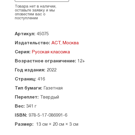
изучаем опасные закоулки печально знаменитой
Хитровки — и преследуем их со знаменитыми
Товара нет в наличии,
оставьте заявку и мы
московскими полицейскими, знакомимся
оповестим вас о
с древними катакомбами Неглинки —
поступлении
и наблюдаем шум и суету колоритного
Охотного ряда.
Артикул:
45075
Издательство:
АСТ, Москва
Серия:
Русская классика
Возрастное ограничение:
12+
Год издания:
2022
Страниц:
416
Тип бумаги:
Газетная
Переплет:
Твердый
Вес:
341 г
ISBN:
978-5-17-086991-6
Размер:
13 см × 20 см × 3 см