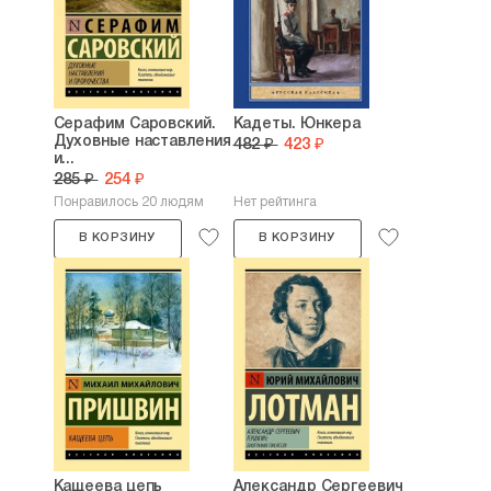
Серафим Саровский.
Кадеты. Юнкера
Духовные наставления
482 ₽
423 ₽
и...
285 ₽
254 ₽
Понравилось 20 людям
Нет рейтинга
В КОРЗИНУ
В КОРЗИНУ
Кащеева цепь
Александр Сергеевич