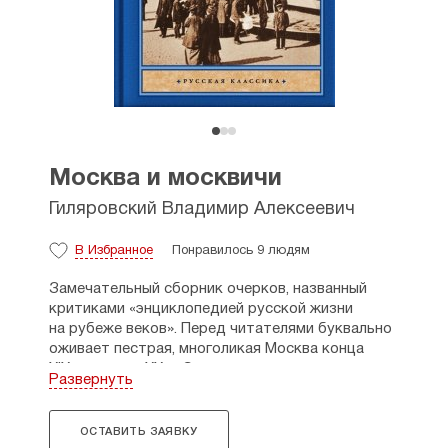
Москва и москвичи
Гиляровский Владимир Алексеевич
В Избранное
Понравилось 9 людям
Замечательный сборник очерков, названный
критиками «энциклопедией русской жизни
на рубеже веков». Перед читателями буквально
оживает пестрая, многоликая Москва конца
XIX — начала ХХ в. Словно наяву, мы видим
Развернуть
буйные купеческие кутежи — и заходим
в таинственные лавочки известных антикваров,
вместе с разгульными, разудалыми бандитами
ОСТАВИТЬ ЗАЯВКУ