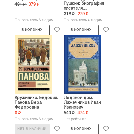
Пушкин: биография
431 ₽
379 ₽
писателя....
318 ₽
279 ₽
Понравилось 3 людям
Понравилось 4 людям
В КОРЗИНУ
В КОРЗИНУ
Кружилиха. Евдокия.
Ледяной дом.
Панова Вера
Лажечников Иван
Федоровна
Иванович
0 ₽
540 ₽
474 ₽
Понравилось 3 людям
Нет рейтинга
НЕТ В НАЛИЧИИ
В КОРЗИНУ