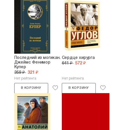
Последний из могикан.
Сердце хирурга
Джеймс Фенимор
641 ₽
572 ₽
Купер
359 ₽
321 ₽
Нет рейтинга
Нет рейтинга
В КОРЗИНУ
В КОРЗИНУ