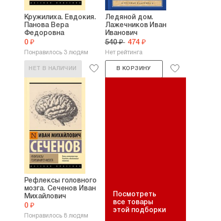
Кружилиха. Евдокия.
Ледяной дом.
Панова Вера
Лажечников Иван
Федоровна
Иванович
0 ₽
540 ₽
474 ₽
Понравилось 3 людям
Нет рейтинга
НЕТ В НАЛИЧИИ
В КОРЗИНУ
Рефлексы головного
мозга. Сеченов Иван
Посмотреть
Михайлович
все товары
0 ₽
этой подборки
Понравилось 8 людям