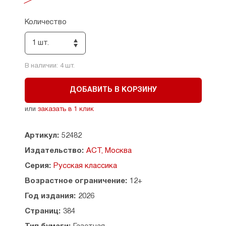
верной тенью этой девушки...
Количество
Приключения и любовь, факты и вымысел, —
в потрясающем воображение романе
1 шт.
Лажечникова они переплелись воедино и стали
обрамлением для размышлений о свободе
и власти, о личности и истории...
В наличии:
4
шт.
ДОБАВИТЬ В КОРЗИНУ
или
заказать в 1 клик
Артикул:
52482
Издательство:
АСТ, Москва
Серия:
Русская классика
Возрастное ограничение:
12+
Год издания:
2026
Страниц:
384