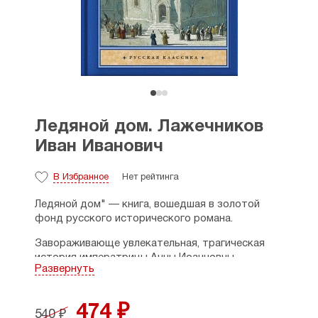
Ледяной дом. Лажечников
Иван Иванович
В Избранное
Нет рейтинга
Ледяной дом" — книга, вошедшая в золотой
фонд русского исторического романа.
Завораживающе увлекательная, трагическая
история императрицы Анны Иоанновны
Развернуть
и ее фаворита, герцога Бирона, заговорщика
графа Волынского и его товарищей, прекрасной
молдавской княжны Мариорицы Лелемико
474 ₽
540 ₽
и таинственной цыганки Мариулы, ставшей