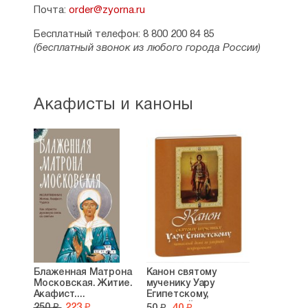
Почта:
order@zyorna.ru
Бесплатный телефон: 8 800 200 84 85
(бесплатный звонок из любого города России)
Акафисты и каноны
Блаженная Матрона
Канон святому
Московская. Житие.
мученику Уару
Акафист....
Египетскому,
читаемый...
250 ₽
223 ₽