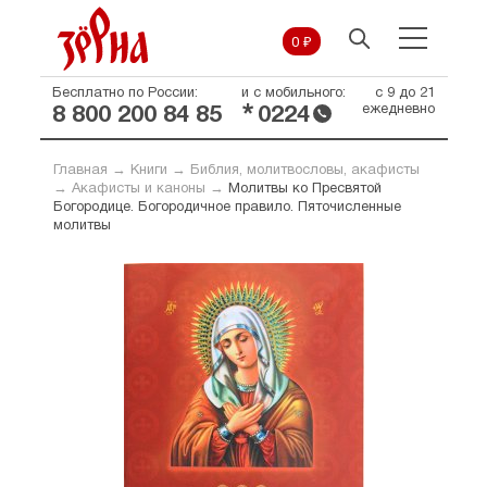
0 ₽
Бесплатно по России:
и с мобильного:
с 9 до 21
*
ежедневно
8 800 200 84 85
0224
Главная
→
Книги
→
Библия, молитвословы, акафисты
→
Акафисты и каноны
→
Молитвы ко Пресвятой
Богородице. Богородичное правило. Пяточисленные
молитвы