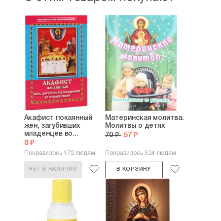
Акафист покаянный
Материнская молитва.
жен, загубивших
Молитвы о детях
младенцев во...
70 ₽
57 ₽
0 ₽
Понравилось 172 людям
Понравилось 524 людям
НЕТ В НАЛИЧИИ
В КОРЗИНУ