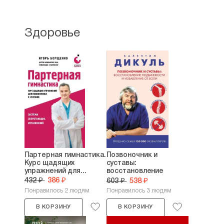
Здоровье
Партерная гимнастика.
Позвоночник и
Курс щадящих
суставы:
упражнений для...
восстановление
подвижности и...
432 ₽
386 ₽
603 ₽
538 ₽
Понравилось 2 людям
Понравилось 3 людям
В КОРЗИНУ
В КОРЗИНУ