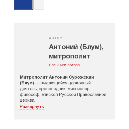
АВТОР
Антоний (Блум),
митрополит
Сурожский
Все книги автора
Митрополит Антоний Сурожский
(Блум)
— выдающийся церковный
деятель, проповедник, миссионер,
философ, епископ Русской Православной
церкви.
Развернуть
Родился Владыка в 1914 г. в семье
потомственного русского дипломата
Бориса Эдуардовича Блума (1882-1937)
и Ксении Николаевны Скрябиной (1889-