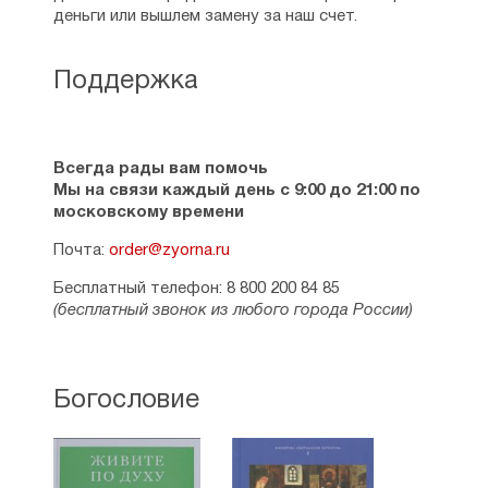
деньги или вышлем замену за наш счет.
Владыка Антоний Сурожский имел от Бога
дар слова. Его проповеди стали основой
Поддержка
духовного наследия митрополита.
А началось все с того, что первую свою
проповедь он читал по бумажке, плохо
зная английский язык. Получилось не очень
хорошо, скудно, неинтересно, его толком
Всегда рады вам помочь
не слушали. Тогда ему был дан совет,
Мы на связи каждый день с 9:00 до 21:00 по
говорить своими словами. И так
московскому времени
получилось, что Слово пастыря стало
Почта:
order@zyorna.ru
распространяться не только в пределах
Сурожской епархии, но и за рубеж. Лекции,
Бесплатный телефон: 8 800 200 84 85
беседы митрополита Антония Сурожского
(бесплатный звонок из любого города России)
очень любили и любят в России.
Он неоднократно приезжал в Россию
со своими выступлениями. Очень многих
людей проповеди Владыки привели к Богу,
Богословие
они показывают всё великолепие
Православия, его истинность и красоту.
Помимо этого, очень часто в своих
беседах Владыка говорит