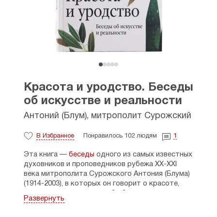
Красота и уродство. Беседы
об искусстве и реальности
Антоний (Блум), митрополит Сурожский
В Избранное
Понравилось 102 людям
1
Эта книга —
беседы
одного из самых известных
духовников и проповедников рубежа XX-XXI
века митрополита Сурожского Антония (Блума)
(1914-2003), в которых он говорит о красоте,
творчестве, искусстве, об образе и выражении
Развернуть
реальности, о том, чем безобразие отличается
от уродства.