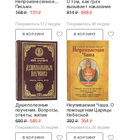
Духовный рост
Непроизнесённое...
О том, как грех
Письма
вызывает наказание
168 ₽
131 ₽
814 ₽
648 ₽
Понравилось 512 людям
Понравилось 98 людям
В КОРЗИНУ
В КОРЗИНУ
Душеполезные
Неупиваемая Чаша. О
поучения. Вопросы,
помощи нам Царицы
ответы, житие
Небесной
690 ₽
545 ₽
392 ₽
354 ₽
Понравилось 33 людям
Понравилось 26 людям
В КОРЗИНУ
В КОРЗИНУ