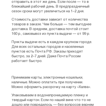
во Французском сопротивлении, работает
отправить в этот же день. Если после — то в
врачом в антифашистском подполье.
ближайший рабочий день. В предпраздничный
В 1939 году принял постриг в монахи
сезон сроки могут увеличиться на 1–2 дня.
с именем Антоний в честь преподобного
Стоимость доставки зависит от количества
Антония Киево-Печерского. После войны
товаров в заказе. Чем больше — тем выгоднее
рукоположен в иеромонахи. Исполняет
доставка. В среднем, доставка почтой стоит
обязанности настоятеля храма святого
160 р., самовывоз из пункта выдачи — от 99 р.
апостола Филиппа и преподобного Сергия
в Лондоне. В 1954 году возведен в сан
Пункты выдачи есть в каждом крупном городе.
игумена, через два года — в сан
Для всех остальных городов и населенных
архимандрита. В этом же году принимает
пунктов есть Почта РФ. Заказы приходят
должность настоятеля храма Успения
быстро, за 2–7 дней. Даже Почта России
Божией Матери и Всех Святых в Лондоне,
работает быстро.
где и несет служение до самой кончины.
В 1957 году была поставлен в сан епископа
Сергиевского, через пять лет посвящен
в сан архиепископа Сурожской епархии,
Принимаем карты, электронные кошельки,
которая была вновь образована
наличные. Можно оплатить при получении.
на Британский островах. В 1966 году
Можно оформить рассрочку на карту «Халва».
возведен в сан митрополита. С этого
Упаковываем в водонепроницаемую пленку и
времени и до 1974 года митрополит
твердый картон. Если по нашей вине что-то не
Антоний Сурожский исполнял обязанности
дошло или повредилось — без вопросов вернем
Патриаршего Экзарха в Западной Европе.