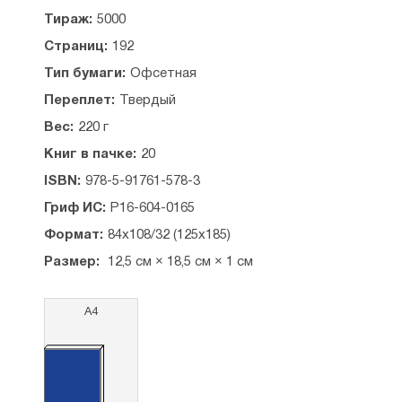
Тираж:
5000
Лекция 3. КРАСОТА И РЕАЛЬНОСТЬ — 92
Ответы на вопросы — 119
Страниц:
192
Тип бумаги:
Офсетная
Лекция 4. ЗНАЧЕНИЕ УРОДСТВА — 128
Ответы на вопросы — 153
Переплет:
Твердый
ПРИЛОЖЕНИЕ
Вес:
220 г
Томас Стернз Элиот. Пепельная Среда — 161
Книг в пачке:
20
Джон Китс. Ода греческой вазе — 173
Альфред Теннисон. Цветок, расцветший
ISBN:
978-5-91761-578-3
в трещинке — 176
Гриф ИС:
Р16-604-0165
Клайв Стейплз Льюис. Chanson d’Aventure — 177
Клайв Стейплз Льюис. Последний пассажир —
Формат:
84х108/32 (125х185)
178
Размер:
12,5 см × 18,5 см × 1 см
А4