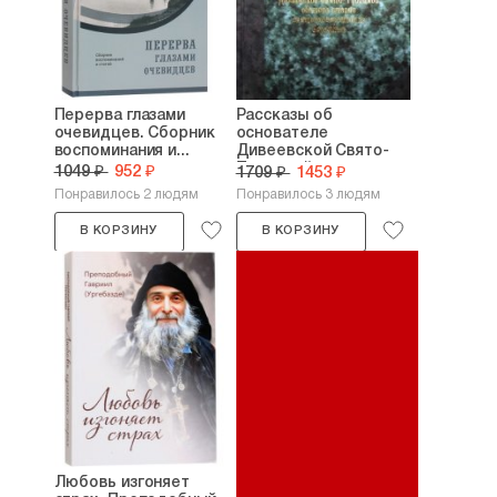
Перерва глазами
Рассказы об
очевидцев. Сборник
основателе
воспоминания и...
Дивеевской Свято-
Троицкой...
1049 ₽
952 ₽
1709 ₽
1453 ₽
Понравилось 2 людям
Понравилось 3 людям
В КОРЗИНУ
В КОРЗИНУ
Любовь изгоняет