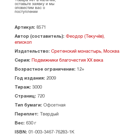
Товара нет в наличии,
По благословению Святейшего Патриарха
оставьте заявку и мы
оповестим вас о
Московского и всея Руси Кирилла.
поступлении
Содержание:
Артикул:
8571
Введение
Автор (составитель):
Феодор (Текучёв),
I Жизнеописание Преосвященного Феодора
епископ
(Текучёва), епископа
Аргентинского, подвижника Псково-Печерского
Издательство:
Сретенский монастырь, Москва
II Из поучений и проповедей епископа Феодора
Серия:
Подвижники благочестия XX века
Об издании проповедей епископа Феодора
Возрастное ограничение:
12+
Из ранних проповедей (Ницца — Сан-Франциско,
1936-1939)
Год издания:
2009
Слово в Неделю 2-ю Великого поста
Тираж:
3000
Слово на Благовещение Пресвятой Богородицы
Слово на Рождество Христово
Страниц:
720
Слово на Сретение Господне
Тип бумаги:
Офсетная
Слово архипастыря — слово Церкви.
Проповеди и поучения епископа Феодора
Переплет:
Твердый
в Аргентине.
Вес:
630 г
(Буэнос-Айрес, 1947-1954) .
Слово на Воздвижение Честного
ISBN:
01-003-3467-76283-1К