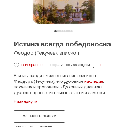
Истина всегда победоносна
Феодор (Текучёв), епископ
В Избранное
Понравилось 55 людям
1
В книгу входят жизнеописание епископа
Феодора (Текучёва), его духовное
наследие
:
поучения и проповеди, «Духовный дневник»,
духовно-просветительные статьи и заметки
разных лет; в приложениях – материалы на тему
Развернуть
«Епископ Феодор (Текучёв) и митрополит
Вениамин (Федченков)». В тексте сохранены
отдельные особенности написания,
ОСТАВИТЬ ЗАЯВКУ
предложенные составителями.