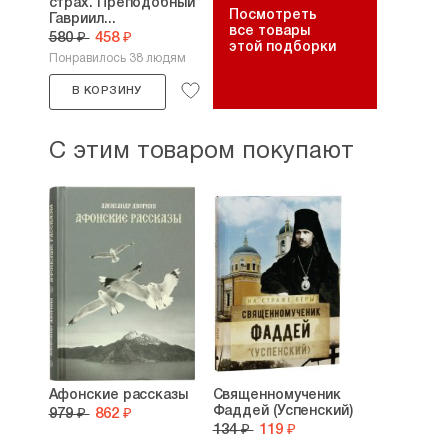
страх. Преподобный
Посмотреть
Гавриил...
все товары
580 ₽
458 ₽
этой подборки
Понравилось 38 людям
В КОРЗИНУ
С этим товаром покупают
Афонские рассказы
Священномученик
Фаддей (Успенский)
979 ₽
862 ₽
134 ₽
119 ₽