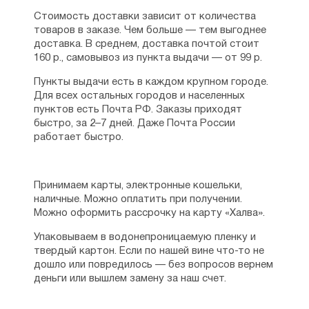
Вениамине
Стоимость доставки зависит от количества
II. Почему епископ Феодор сохранил
товаров в заказе. Чем больше — тем выгоднее
каноническую верность Русской Православной
доставка. В среднем, доставка почтой стоит
Церкви
160 р., самовывоз из пункта выдачи — от 99 р.
Московского Патриархата?
Письмо митрополита Вениамина (Федченкова)
Пункты выдачи есть в каждом крупном городе.
о евлогианском расколе
Для всех остальных городов и населенных
пунктов есть Почта РФ. Заказы приходят
быстро, за 2–7 дней. Даже Почта России
работает быстро.
Принимаем карты, электронные кошельки,
наличные. Можно оплатить при получении.
Можно оформить рассрочку на карту «Халва».
Упаковываем в водонепроницаемую пленку и
твердый картон. Если по нашей вине что-то не
дошло или повредилось — без вопросов вернем
деньги или вышлем замену за наш счет.