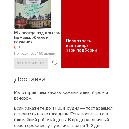
06 издании «Духовного дневника» (келейных
записок 1934/35-1968 годов) епископа Феодора
Часть первая
Часть вторая
Часть третья
Мы всегда под крылом
IV Духовно-просветительные статьи и заметки
Божиим. Жизнь и
разных лет
Посмотреть
поучения...
Рождество Христово
все товары
0 ₽
этой подборки
Великий пост
Понравилось 158 людям
После Воскресения Христова (Опыт изъяснения
28-й главы Евангелия от Матфея)
НЕТ В НАЛИЧИИ
О монашестве
О значении Таинства святого крещения
Доставка
Заметки об иконах
Заметки о Сошествии Святаго Духа
и о Вознесении Господнем
Мы отправляем заказы каждый день. Утром и
вечером.
V Приложения. Епископ Феодор (Текучёв)
и митрополит Вениамин (Федченков)
Если закажете до 11:00 в будни — постараемся
I. Епископ Феодор о митрополите Вениамине
отправить в этот же день. Если после — то в
1. Памяти митрополита Вениамина (Федченкова)
ближайший рабочий день. В предпраздничный
2. Из заметок епископа Феодора о митрополите
сезон сроки могут увеличиться на 1–2 дня.