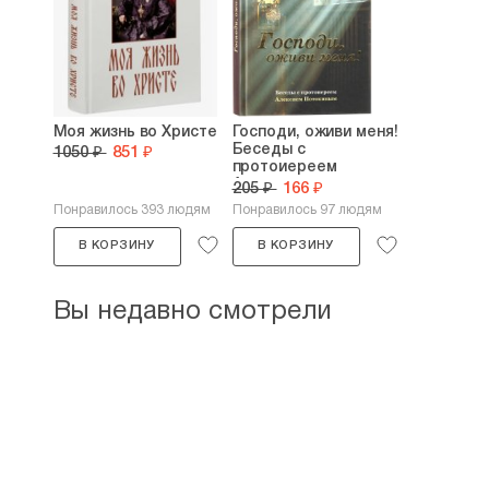
Моя жизнь во Христе
Господи, оживи меня!
Беседы с
1050 ₽
851 ₽
протоиереем
Алексием...
205 ₽
166 ₽
Понравилось 393 людям
Понравилось 97 людям
В КОРЗИНУ
В КОРЗИНУ
Вы недавно смотрели