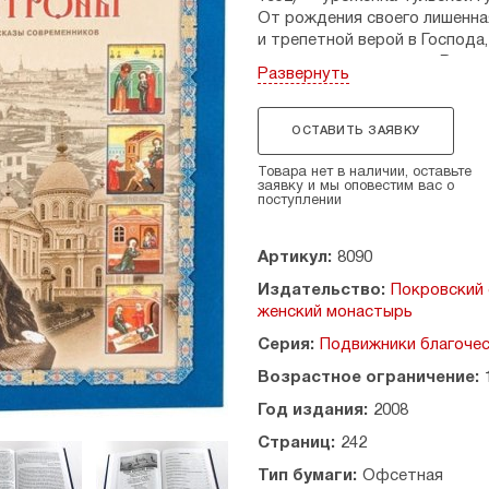
От рождения своего лишенна
и трепетной верой в Господа
даром прозорливости. В тяж
Развернуть
Московская стала всенародн
у нее решение жизненно важн
смирению, терпению и христ
ОСТАВИТЬ ЗАЯВКУ
Матронушка
прожила в Москв
Товара нет в наличии, оставьте
подвижничества. Она любила 
заявку и мы оповестим вас о
поступлении
город, любила и москвичей —
и святой церкви духовно бо
стремилась помочь советом, 
Артикул:
8090
за каждого страждущего со в
Издательство:
Покровский 
спасали многих от духовной г
женский монастырь
Книга написана по воспомин
Серия:
Подвижники благочес
в доме которой с 1941 по 19
Возрастное ограничение:
живое свидетельство поможе
духом веры и благочестия, т
Год издания:
2008
души. А Матрона Московская 
Страниц:
242
и надеждой приходящих к е
Москвы.
Тип бумаги:
Офсетная