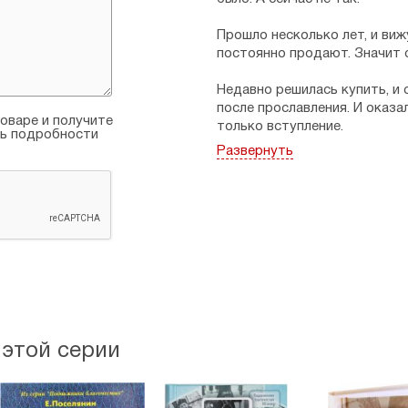
Прошло несколько лет, и виж
постоянно продают. Значит о
Недавно решилась купить, и
после прославления. И оказа
оваре и получите
только вступление.
ть подробности
Развернуть
Очень порадовалась. Потому 
только сборники ее совреме
Рейтинг:
9
Галина
09.09.2019
Очень хорошая книга,с опис
Есть о чем задуматься и пора
Рейтинг:
6
 этой серии
Юрий
11.03.2020