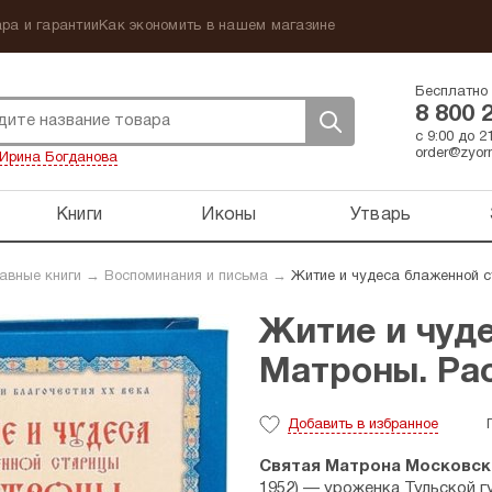
ра и гарантии
Как экономить в нашем магазине
Бесплатно 
8 800 
с 9:00 до 
order@zyorn
Ирина Богданова
Книги
Иконы
Утварь
авные книги
→
Воспоминания и письма
→
Житие и чудеса блаженной с
Житие и чуд
Матроны. Ра
Добавить
в избранное
Святая Матрона Московск
1952) — уроженка Тульской г