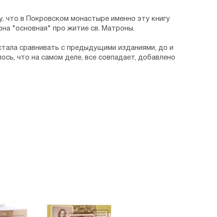
у, что в Покровском монастыре именно эту книгу
на "основная" про житие св. Матроны.
 стала сравнивать с предыдущими изданиями, до и
лось, что на самом деле, все совпадает, добавлено
что это самая лучшая книга о блаженной. Лучше
нных чудес.
анием жизни Матроны,со свидетельствоми чудес.
змыслить....