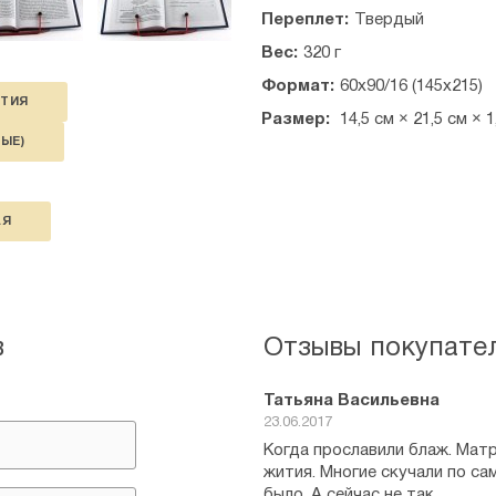
Святая матушка Матронушка, 
Переплет:
Твердый
Вес:
320 г
Формат:
60х90/16 (145х215)
ТИЯ
Размер:
14,5 см × 21,5 см × 1
ЫЕ)
АЯ
в
Отзывы покупате
Татьяна Васильевна
23.06.2017
Когда прославили блаж. Матр
жития. Многие скучали по сам
было. А сейчас не так.