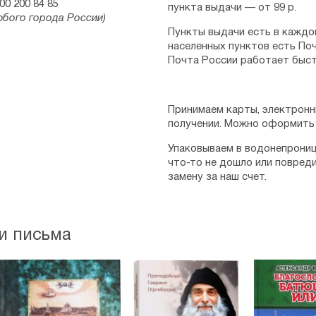
00 200 84 85
пункта выдачи — от 99 р.
юбого города России)
Если вы хотите познакомить
Пункты выдачи есть в каждо
почитать о ней книгу и поды
населенных пунктов есть Поч
данное издание будет самым 
Почта России работает быст
немало в целом материала о 
данную книгу, безусловно, по
Рейтинг:
4
Принимаем карты, электронн
получении. Можно оформить 
Юлиана
22.05.2021
Упаковываем в водонепрониц
что-то не дошло или повред
Сомневалась, купить или не 
замену за наш счет.
некоторое время жила со св
"из первых рук". Также эта 
этом сайте, но и в других к
что книга выпущена в Покро
и письма
Феофании (о чем указано в на
Патриарха Алексия, что тоже
С другой стороны, эту книгу
в статье "Второе пришестви
сайтах "Православие.ру" и "Ф