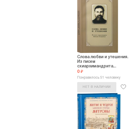
Слова любви и утешения.
Из писем
схиархимандрита...
0 ₽
Понравилось 51 человеку
НЕТ В НАЛИЧИИ