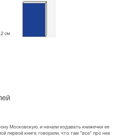
моли Бога о нас!
,2 см
лей
ону Московскую, и начали издавать книжечки ее
ой первой книге, говорили, что там "все" про нее