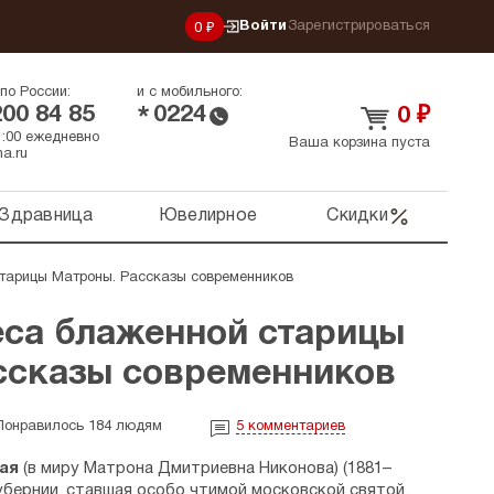
Войти
Зарегистрироваться
0 ₽
по России:
и с мобильного:
200 84 85
0224
*
0
₽
21:00 ежедневно
Ваша корзина пуста
a.ru
Здравница
Ювелирное
Скидки
тарицы Матроны. Рассказы современников
еса блаженной старицы
ссказы современников
Понравилось 184 людям
5
комментариев
ая
(в миру Матрона Дмитриевна Никонова) (1881–
убернии, ставшая особо чтимой московской святой.