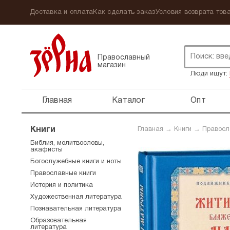
Доставка и оплата
Как сделать заказ
Условия возврата това
Православный
магазин
Люди ищут:
Главная
Каталог
Опт
Книги
Главная
→
Книги
→
Правосл
Библия, молитвословы,
акафисты
Богослужебные книги и ноты
Православные книги
История и политика
Художественная литература
Познавательная литература
Образовательная
литература