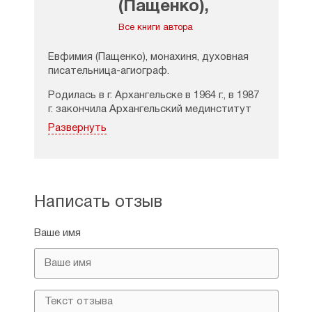
(Пащенко),
монахиня
Все книги автора
Евфимия (Пащенко), монахиня, духовная
писательница-агиограф.
Родилась в г. Архангельске в 1964 г., в 1987
г. закончила Архангельский мединститут
(АГМИ, ныне СГМУ), работала терапевтом в
Развернуть
доме престарелых, затем, с 2000 г.,
работает неврологом (в настоящее время
в городской поликлинике № 2).
Крестилась в 1985 г., с 1990 г. несёт
Написать отзыв
послушание чтеца-певчей в
Соломбальском храме Свт. Мартина
Исповедника.
Ваше имя
Постриг в рясофор — 1993 г., в мантию — в
1996 г. В 2000 г. закончила Свято-
Тихоновский Богословский институт
(заочно).