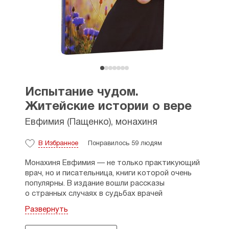
Испытание чудом.
Житейские истории о вере
Евфимия (Пащенко), монахиня
В Избранное
Понравилось 59 людям
Монахиня Евфимия — не только практикующий
врач, но и писательница, книги которой очень
популярны. В издание вошли рассказы
о странных случаях в судьбах врачей
и священников, современных уголовников
Развернуть
и древних праведников, для каждого из которых
Промысл Божий
открывается по-новому.