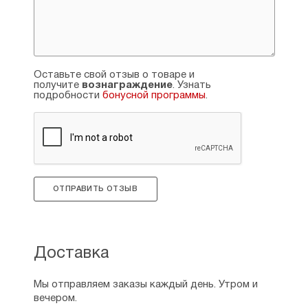
Автор книг:
«Очерки о храмах и монастырях г.
Архангельска»
«Женские монастыри Архангельской
Оставьте свой отзыв о товаре и
получите
губернии»
вознаграждение
. Узнать
подробности
бонусной программы
.
«Особенности социальной структуры и
социальной деятельности Сурского
монастыря»
«Сказания о святых подвижниках
Архангельской земли»
ОТПРАВИТЬ ОТЗЫВ
«Архангельский Патерик»
«Под покровом Святителя Николая»
«Обитель на белом море» (житие Преп.
Доставка
Савватия Соловецкого)
Мы отправляем заказы каждый день. Утром и
«Память его да будет незабвенна…» —
вечером.
повесть о Священномученике Иларионе