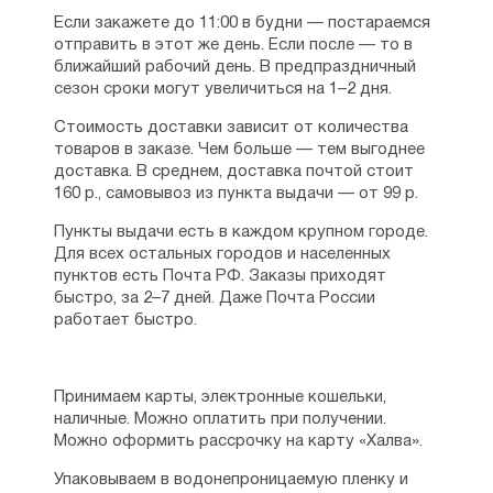
(Троицком)
Если закажете до 11:00 в будни — постараемся
отправить в этот же день. Если после — то в
«До Последнего Суда»
ближайший рабочий день. В предпраздничный
«Тайна Владыки Петра»
сезон сроки могут увеличиться на 1–2 дня.
«Оптинские яблони» — повесть о
Стоимость доставки зависит от количества
преподобном Амвросии Оптинском
товаров в заказе. Чем больше — тем выгоднее
доставка. В среднем, доставка почтой стоит
«Мальчик с бабушкиной иконы» — повесть
160 р., самовывоз из пункта выдачи — от 99 р.
о праведном отроке Артемии Веркольском
Пункты выдачи есть в каждом крупном городе.
«Сибирский праведник» — повесть о
Для всех остальных городов и населенных
праведном Феодоре Томском
пунктов есть Почта РФ. Заказы приходят
быстро, за 2–7 дней. Даже Почта России
«Тайна соловецкого послушника» —
работает быстро.
повесть о преподобном Зосиме
Соловецком
Принимаем карты, электронные кошельки,
наличные. Можно оплатить при получении.
Можно оформить рассрочку на карту «Халва».
Упаковываем в водонепроницаемую пленку и