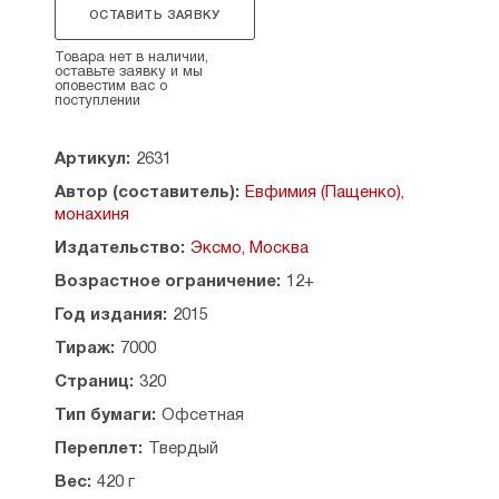
Нетривиальные сюжеты, знание описываемых
ОСТАВИТЬ ЗАЯВКУ
ситуаций, юмор и отличный русский язык
делают книгу увлекательным путешествием
Товара нет в наличии,
оставьте заявку и мы
в мир героев разных времен, выбирающих
оповестим вас о
между добром и злом.
поступлении
Допущено к распространению Издательским
Артикул:
2631
Советом Русской Православной Церкви.
Автор (составитель):
Евфимия (Пащенко),
СОДЕРЖАНИЕ
монахиня
Вопреки статистике
Издательство:
Эксмо, Москва
Руки грешников
Возрастное ограничение:
12+
Третий радующийся
Пепел и Крест
Год издания:
2015
Рабам земли напомнить о Христе
Тираж:
7000
О священномученике Парфении (Брянских)
и мученице Антонине Брянских
Страниц:
320
Испытание чудом
Тип бумаги:
Офсетная
Повесть о семи святых отроках Ефесских
Плоды покаяния
Переплет:
Твердый
Загадочный знак
Вес:
420 г
Испытание чудом