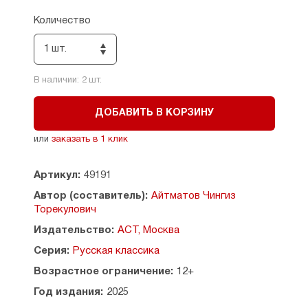
умирает, Едигей решает хоронить его на старом
кладбище Ана-Бейит — «Материнский
Количество
упокой», — овеянном множеством легенд
и преданий. Однако на месте кладбища, где
1 шт.
покоится множество поколений его предков,
уже построен обнесенный колючей проволокой
В наличии:
2
шт.
космодром с часовым у ворот...
«И дольше века длится день» — сложный
ДОБАВИТЬ В КОРЗИНУ
по композиции роман, в котором переплетаются
миф и реальность, настоящее и прошлое.
или
заказать в 1 клик
Артикул:
49191
Автор (составитель):
Айтматов Чингиз
Торекулович
Издательство:
АСТ, Москва
Серия:
Русская классика
Возрастное ограничение:
12+
Год издания:
2025