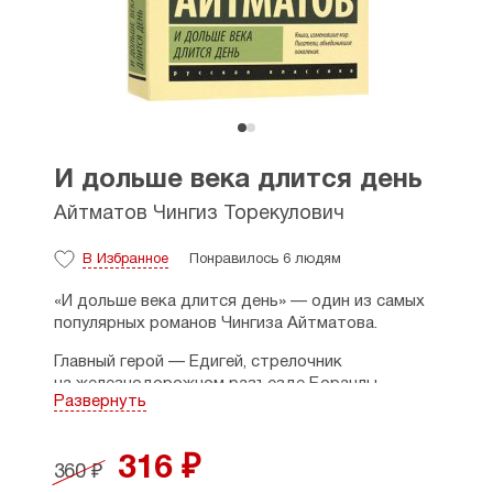
И дольше века длится день
Айтматов Чингиз Торекулович
В Избранное
Понравилось 6 людям
«И дольше века длится день» — один из самых
популярных романов Чингиза Айтматова.
Главный герой — Едигей, стрелочник
на железнодорожном разъезде Боранлы-
Развернуть
Буранный. По сторонам от железной дороги
в этих суровых краях лежат безбрежные степи,
и тут, кроме главного героя, живет только его
316 ₽
360 ₽
лучший друг — Казангап. Когда Казангап