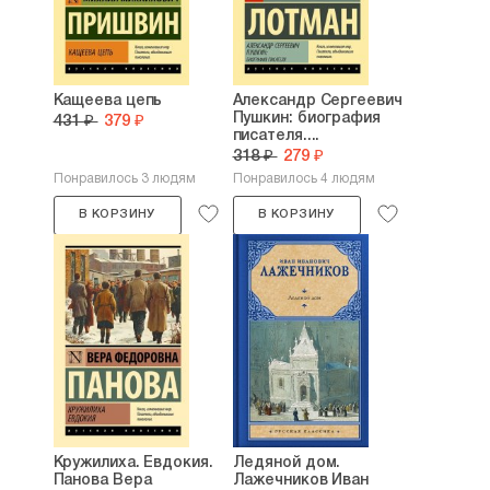
Кащеева цепь
Александр Сергеевич
Пушкин: биография
431 ₽
379 ₽
писателя....
318 ₽
279 ₽
Понравилось 3 людям
Понравилось 4 людям
В КОРЗИНУ
В КОРЗИНУ
Кружилиха. Евдокия.
Ледяной дом.
Панова Вера
Лажечников Иван