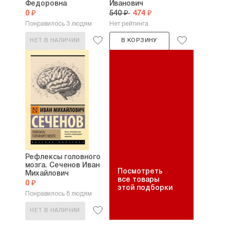
Федоровна
Иванович
0 ₽
540 ₽
474 ₽
Понравилось 3 людям
Нет рейтинга
НЕТ В НАЛИЧИИ
В КОРЗИНУ
Рефлексы головного
мозга. Сеченов Иван
Посмотреть
Михайлович
все товары
0 ₽
этой подборки
Понравилось 8 людям
НЕТ В НАЛИЧИИ