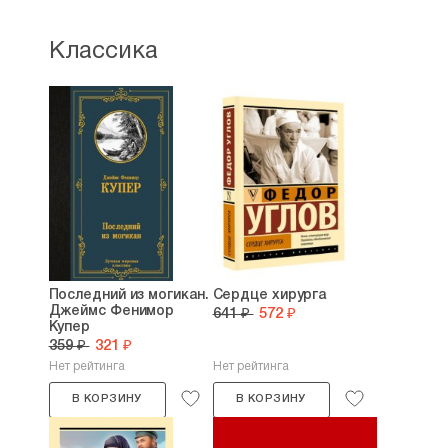
Классика
Последний из могикан.
Сердце хирурга
Джеймс Фенимор
641 ₽
572 ₽
Купер
359 ₽
321 ₽
Нет рейтинга
Нет рейтинга
В КОРЗИНУ
В КОРЗИНУ