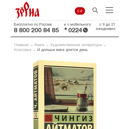
0 ₽
Бесплатно по России:
и с мобильного:
с 9 до 21
*
ежедневно
8 800 200 84 85
0224
Главная
→
Книги
→
Художественная литература
→
Классика
→
И дольше века длится день