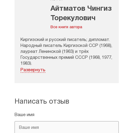
Айтматов Чингиз
Торекулович
Все книги автора
Киргизский и русский писатель; дипломат.
Народный писатель Киргизской ССР (1968),
лауреат Ленинской (1963) и трёх
Государственных премий СССР (1968, 1977,
1983).
Развернуть
Творчество Айтматова пронизано
мифологическими, эпическими мотивами,
в его произведения вплетены легенды,
притчи. Общеизвестны его легенды
о матери-оленихе из повести «Белый
Написать отзыв
пароход» и птице Доненбай из романа
«И дольше века длится день». В тот же
Ваше имя
роман включена сюжетная линия,
связанная с установлением контакта
с внеземной цивилизацией, планетой