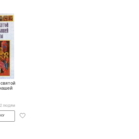
есвятой
нашей
ы
42 людям
НУ