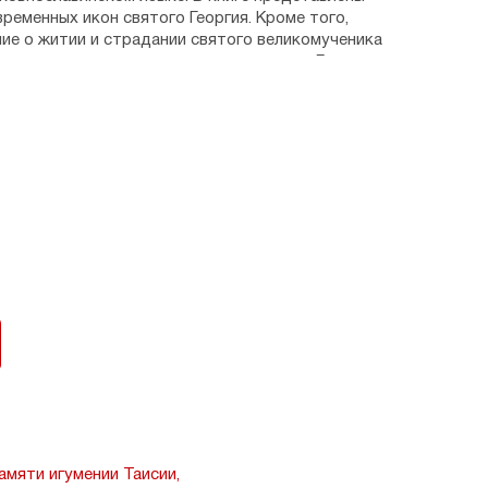
ременных икон святого Георгия. Кроме того,
ие о житии и страдании святого великомученика
е стихотворения, посвященные святому Георгию.
чном оформлении принесет много радости и пользы
тианину.
 Патриарха Московского и всея Руси Алексия II.
мяти игумении Таисии,