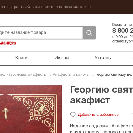
ра и гарантии
Как экономить в нашем магазине
Бесплатно 
8 800 
с 9:00 до 
order@zyorn
шампунь
Книги
Иконы
Утварь
 молитвословы, акафисты
→
Акафисты и каноны
→
Георгию святому ве
Георгию свя
акафист
Добавить
в избранное
Издание содержит Акафист с
и чудотворцу Георгию на цер