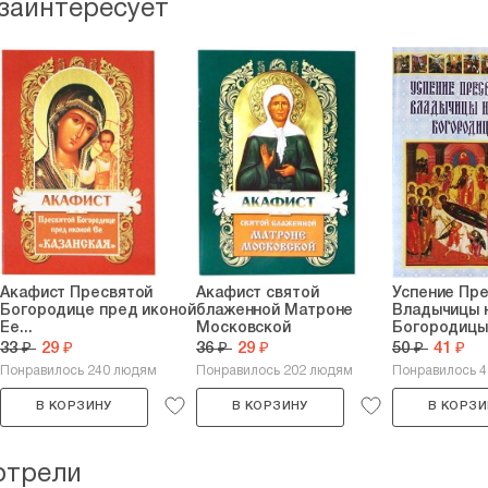
 заинтересует
Акафист Пресвятой
Акафист святой
Успение Пр
Богородице пред иконой
блаженной Матроне
Владычицы 
Ее...
Московской
Богородиц
33 ₽
29 ₽
36 ₽
29 ₽
50 ₽
41 ₽
Понравилось 240 людям
Понравилось 202 людям
Понравилось 
В КОРЗИНУ
В КОРЗИНУ
В КОРЗИ
отрели