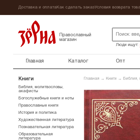
Доставка и оплата
Как сделать заказ
Условия возврата това
Православный
магазин
Люди ищут:
Главная
Каталог
Опт
Книги
Главная
→
Книги
→
Библия,
Библия, молитвословы,
акафисты
Богослужебные книги и ноты
Православные книги
История и политика
Художественная литература
Познавательная литература
Образовательная
литература