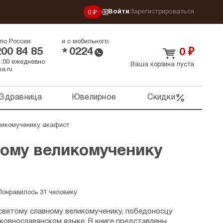
Войти
Зарегистрироваться
0 ₽
по России:
и с мобильного:
200 84 85
0224
*
0
₽
21:00 ежедневно
Ваша корзина пуста
a.ru
Здравница
Ювелирное
Скидки
ликомученику акафист
тому великомученику
Понравилось 31 человеку
вятому славному великомученику, победоносцу
ковнославянском языке. В книге представлены