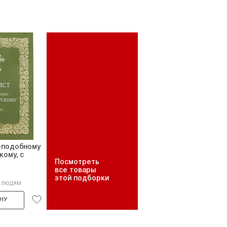
еподобному
кому, с
Посмотреть
все товары
этой подборки
6 людям
НУ