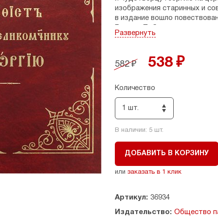
изображения старинных и сов
в издание вошло повествован
Георгия Победоносца, а такж
Развернуть
Подарочное издание в красо
каждому православному хрис
538 ₽
582 ₽
По благословению Святейшего
Количество
1 шт.
В наличии:
5
шт.
ДОБАВИТЬ В КОРЗИНУ
или
заказать в 1 клик
Артикул:
36934
Издательство:
Общество па