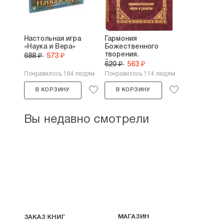
Настольная игра
Гармония
«Наука и Вера»
Божественного
творения.
688 ₽
573 ₽
Взаимоотношения...
620 ₽
563 ₽
Понравилось 184 людям
Понравилось 114 людям
В КОРЗИНУ
В КОРЗИНУ
Вы недавно смотрели
МАГАЗИН
ЗАКАЗ КНИГ