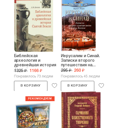
Библейская
Иерусалим и Синай.
археология и
Записки второго
древнейшая история
путешествия на...
Святой...
295 ₽
260 ₽
1325 ₽
1166 ₽
Понравилось 73 людям
Понравилось 45 людям
В КОРЗИНУ
В КОРЗИНУ