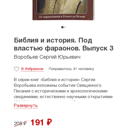
Библия и история. Под
властью фараонов. Выпуск 3
Воробьев Сергей Юрьевич
В Избранное
Понравилось 41 человеку
В серии книг «Библия и история» Сергея
Воробьева изложены события Священного
Писания с историческими и археологическими
сведениями, естественно-научными открытиями
XIX-XXI вв., что позволяет глубже понять как
Развернуть
Библию, так и Всемирную историю. Автором
реконструированы изображения древних
фресок и мозаик, памятников истории
191 ₽
208 ₽
и архитектуры, археологических находок.