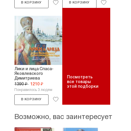
В КОРЗИНУ
В КОРЗИНУ
Лики и лица Спаса-
Яковлевского
Посмотреть
Димитриева
все товары
монастыря....
1390 ₽
1210 ₽
этой подборки
Понравилось 3 людям
В КОРЗИНУ
Возможно, вас заинтересует