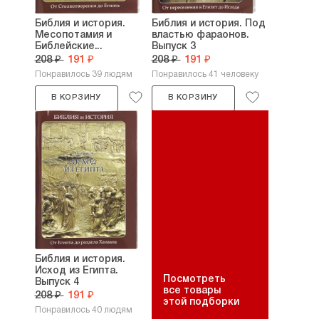
Библия и история.
Библия и история. Под
Месопотамия и
властью фараонов.
Библейские...
Выпуск 3
208 ₽
191 ₽
208 ₽
191 ₽
Понравилось 39 людям
Понравилось 41 человеку
В КОРЗИНУ
В КОРЗИНУ
Библия и история.
Исход из Египта.
Посмотреть
Выпуск 4
все товары
208 ₽
191 ₽
этой подборки
Понравилось 40 людям