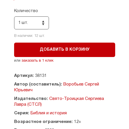
Серия будет интересна всем, кто желает понять
Количество
Священное Писание, узнать подлинную историю
человечества, — от неискушённых читателей
1 шт.
до студентов православных университетов.
Допущено к распространению Издательским
В наличии:
12
шт.
советом Русской Православной Церкви.
ДОБАВИТЬ В КОРЗИНУ
или
заказать в 1 клик
Артикул:
38131
Автор (составитель):
Воробьев Сергей
Юрьевич
Издательство:
Свято-Троицкая Сергиева
Лавра (СТСЛ)
Серия:
Библия и история
Возрастное ограничение:
12+