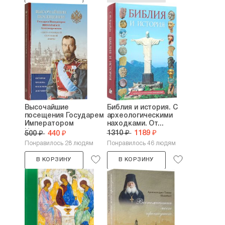
Высочайшие
Библия и история. С
посещения Государем
археологическими
Императором
находками. От...
Николаем...
1310 ₽
1189 ₽
500 ₽
440 ₽
Понравилось 28 людям
Понравилось 46 людям
В КОРЗИНУ
В КОРЗИНУ