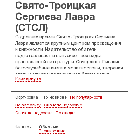
Свято-Троицкая
Сергиева Лавра
(СТСЛ)
С древних времен Свято-Троицкая Сергиева
Лавра является крупным центром просвещения
и книжности. Издательство обители
подготавливает и выпускает все виды
православной литературы: Священное Писание,
богослужебные книги и молитвословы, творения
святых отцов и подвижников благочестия,
Развернуть
учебные пособия для духовных школ,
катихизаторскую, апологетическую и детскую
литературу, книги по истории Церкви
Сортировка:
По новизне
По популярности
и церковному искусству, буклеты, календари,
путеводители и альбомы.
По алфавиту
Сначала недорогие
https://vk.com/lavrabook
Сначала подороже
По скидке
Фильтры:
Обычные
Расширенные