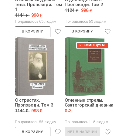
О болезнях души и
О добродетелях.
тела. Проповеди. Том
Проповеди. Том 2
1
1124 ₽
998 ₽
1144 ₽
998 ₽
Понравилось 63 людям
Понравилось 53 людям
В КОРЗИНУ
В КОРЗИНУ
О страстях.
Огненные стрелы.
Проповеди. Том 3
Святогорский дневник
1144 ₽
998 ₽
0 ₽
Понравилось 55 людям
Понравилось 118 людям
В КОРЗИНУ
НЕТ В НАЛИЧИИ