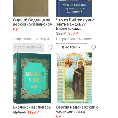
Сырный Седмица на
Что из Библии нужно
церковнославянском
знать каждому?
Библейский...
0 ₽
388 ₽
360 ₽
Понравилось 13 людям
Понравилось 75 людям
НЕТ В НАЛИЧИИ
В КОРЗИНУ
Библейский словарь
Сергий Радонежский с
частицей плата
1278 ₽
1129 ₽
0 ₽