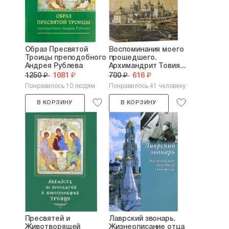
Образ Пресвятой
Воспоминания моего
Троицы преподобного
прошедшего.
Андрея Рублева
Архимандрит Товия...
1250 ₽
1081 ₽
700 ₽
616 ₽
Понравилось 10 людям
Понравилось 41 человеку
В КОРЗИНУ
В КОРЗИНУ
Пресвятей и
Лаврский звонарь.
Животворящей
Жизнеописание отца