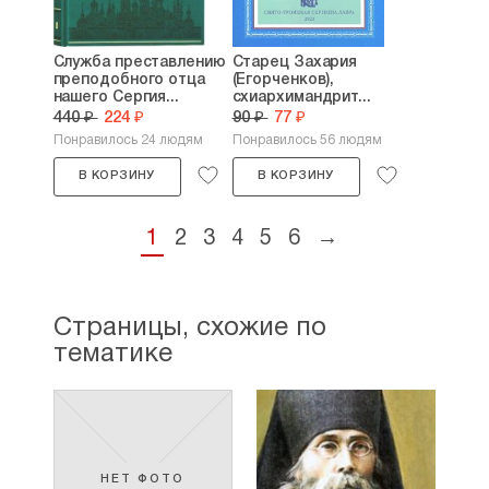
Служба преставлению
Старец Захария
преподобного отца
(Егорченков),
нашего Сергия...
схиархимандрит...
440 ₽
224 ₽
90 ₽
77 ₽
Понравилось 24 людям
Понравилось 56 людям
В КОРЗИНУ
В КОРЗИНУ
1
2
3
4
5
6
→
Страницы, схожие по
тематике
НЕТ ФОТО