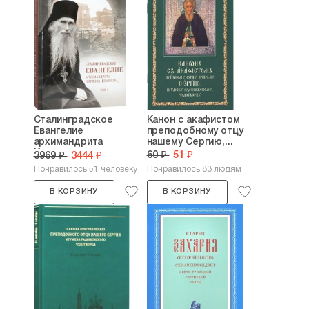
Сталинградское
Канон с акафистом
Евангелие
преподобному отцу
архимандрита
нашему Сергию,...
Кирилла...
60 ₽
51 ₽
3969 ₽
3444 ₽
Понравилось 51 человеку
Понравилось 83 людям
В КОРЗИНУ
В КОРЗИНУ