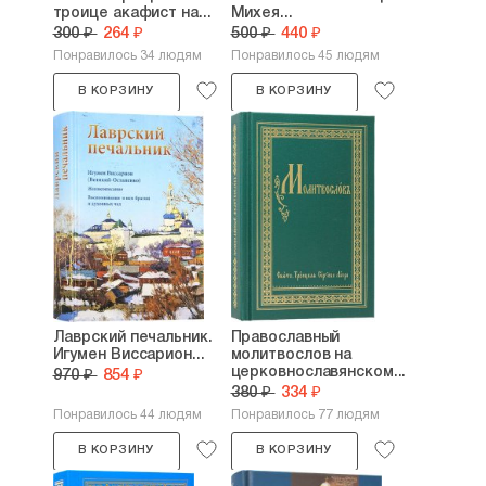
троице акафист на...
Михея...
300 ₽
264 ₽
500 ₽
440 ₽
Понравилось 34 людям
Понравилось 45 людям
В КОРЗИНУ
В КОРЗИНУ
Лаврский печальник.
Православный
Игумен Виссарион...
молитвослов на
церковнославянском...
970 ₽
854 ₽
380 ₽
334 ₽
Понравилось 44 людям
Понравилось 77 людям
В КОРЗИНУ
В КОРЗИНУ