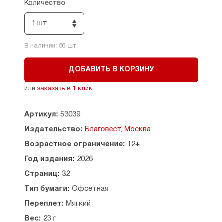
и может использоваться для домашнего
Количество
молитвенного правила, что способствует
укреплению веры и духовной связи с Богом.
1 шт.
Издание также может стать подарком для
близких. Особенно актуально оно
В наличии:
86
шт.
в праздничные периоды, например
на Рождество и Пасху.
ДОБАВИТЬ В КОРЗИНУ
Рекомндовано к публикации Издательским
Советом Русской Православной Церкви.
или
заказать в 1 клик
Артикул:
53039
Издательство:
Благовест, Москва
Возрастное ограничение:
12+
Год издания:
2026
Страниц:
32
Тип бумаги:
Офсетная
Переплет:
Мягкий
Вес:
23 г