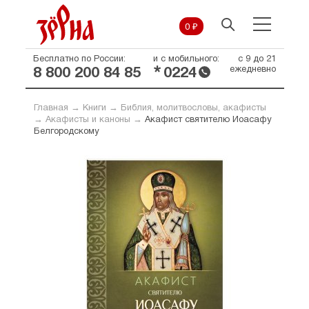
0 ₽
Бесплатно по России:
и с мобильного:
с 9 до 21
*
ежедневно
8 800 200 84 85
0224
Главная
→
Книги
→
Библия, молитвословы, акафисты
→
Акафисты и каноны
→
Акафист святителю Иоасафу
Белгородскому