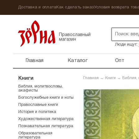
Доставка и оплата
Как сделать заказ
Условия возврата това
Православный
магазин
Люди ищут:
Главная
Каталог
Опт
Книги
Главная
→
Книги
→
Библия,
Библия, молитвословы,
акафисты
Богослужебные книги и ноты
Православные книги
История и политика
Художественная литература
Познавательная литература
Образовательная
литература