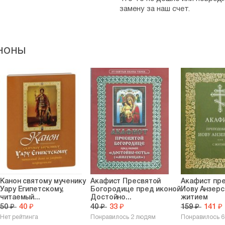
замену за наш счет.
ноны
Канон святому мученику
Акафист Пресвятой
Акафист пр
Уару Египетскому,
Богородице пред иконой
Иову Анзерс
читаемый...
Достойно...
житием
50 ₽
40 ₽
40 ₽
33 ₽
159 ₽
141 ₽
Нет рейтинга
Понравилось 2 людям
Понравилось 