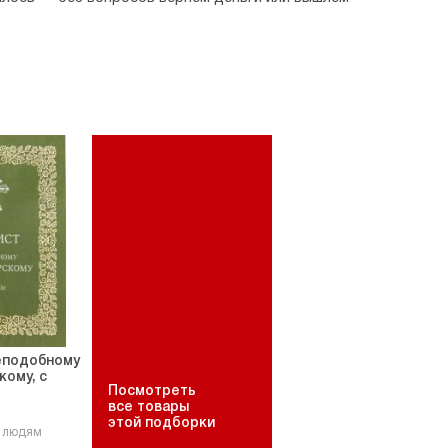
еподобному
кому, с
Посмотреть
все товары
этой подборки
6 людям