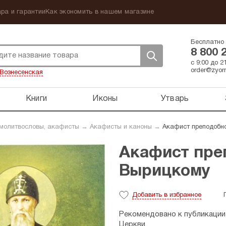
ра и гарантии
Как экономить в нашем магазине
Бесплатно 
8 800 
с 9:00 до 
order@zyorn
Вознесенская
Книги
Иконы
Утварь
 молитвословы, акафисты
→
Акафисты и каноны
→
Акафист преподобн
Акафист пре
Вырицкому
Добавить
в избранное
Рекомендовано к публикации
Церкви.