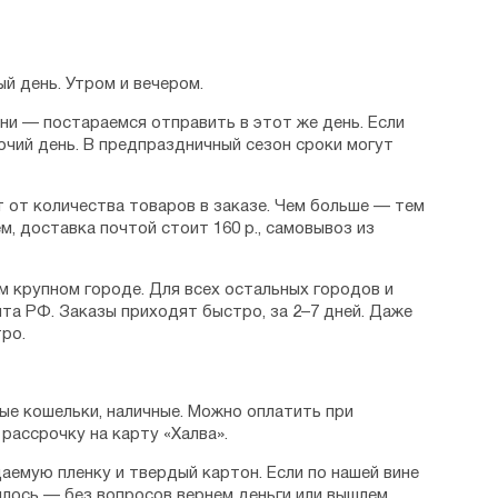
й день. Утром и вечером.
дни — постараемся отправить в этот же день. Если
очий день. В предпраздничный сезон сроки могут
 от количества товаров в заказе. Чем больше — тем
м, доставка почтой стоит 160 р., самовывоз из
м крупном городе. Для всех остальных городов и
та РФ. Заказы приходят быстро, за 2–7 дней. Даже
ро.
ые кошельки, наличные. Можно оплатить при
рассрочку на карту «Халва».
аемую пленку и твердый картон. Если по нашей вине
илось — без вопросов вернем деньги или вышлем