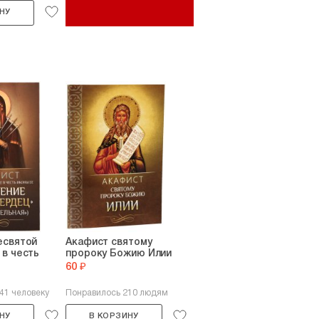
НУ
есвятой
Акафист святому
в честь
пророку Божию Илии
60 ₽
41 человеку
Понравилось 210 людям
НУ
В КОРЗИНУ