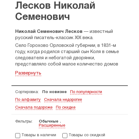
Лесков Николай
Семенович
Николай Семенович Лесков
— известный
русский писатель-классик XIX века.
Село Горохово Орловской губернии, в 1831-м
году, когда родился старший сын Коля в семье
следователя и небогатой дворянки,
представляло собой малое количество домов
и деревянную Трехсвятительскую церквушку,
Развернуть
перевезенную в дальнейшем в село Березово,
где она и сгорела. С церквями был связан весь
род по линии отца: тут же, неподалеку, в селе
Сортировка:
По новизне
По популярности
Леска дед, прадед и прапрадед были
По алфавиту
Сначала недорогие
священниками. Отсюда и образовалась
фамилия Лесковых. В Горохове же жили
Сначала подороже
По скидке
родственники матери Николая — Страховы, где
мальчик и провел детство до 8-ми лет.
Фильтры:
Обычные
Расширенные
Двоюродные братья и сестры не любили парня
из-за его способностей к наукам. Потому
Товары в наличии
Товары со скидкой
родители его забрали в Орел, а затем (из-за