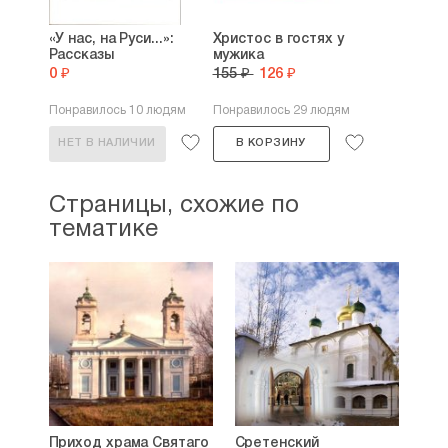
«У нас, на Руси...»:
Христос в гостях у
Рассказы
мужика
0 ₽
155 ₽
126 ₽
Понравилось 10 людям
Понравилось 29 людям
НЕТ В НАЛИЧИИ
В КОРЗИНУ
Страницы, схожие по
тематике
Приход храма Святаго
Сретенский