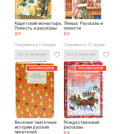
Поселянин Евгений Николаевич
,
Смех за левым
плечом. Черные доски
Кадетский монастырь.
Левша. Рассказы и
Повесть и рассказы
повести
0 ₽
0 ₽
Понравилось 19 людям
Понравилось 15 людям
НЕТ В НАЛИЧИИ
НЕТ В НАЛИЧИИ
Веселые святочные
Рождественские
истории русских
рассказы
писателей
0 ₽