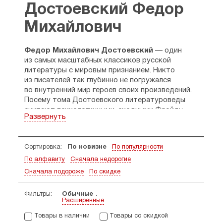
Достоевский Федор
Михайлович
Федор Михайлович Достоевский
— один
из самых масштабных классиков русской
литературы с мировым признанием. Никто
из писателей так глубинно не погружался
во внутренний мир героев своих произведений.
Посему тома Достоевского литературоведы
считают психологичными, сходными Фрэйду.
Развернуть
Детство
Будучи вторым ребенком в семье из восьми,
Сортировка:
По новизне
По популярности
Федор с детства был наиболее дружен
По алфавиту
Сначала недорогие
со старшим братом Михаилом.
Сначала подороже
По скидке
Отец-медик почти все время проводил
на работе — в Московском военном госпитале
Фильтры:
Обычные
и Мариинской больнице для неимущих, чтобы
Расширенные
иметь возможность прокормить большое
Товары в наличии
Товары со скидкой
семейство. Детьми в основном занималась