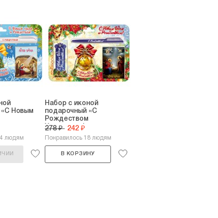
ной
Набор с иконой
 «С Новым
подарочный «С
Рождеством
Христовым!»...
278 ₽
242 ₽
14 людям
Понравилось 18 людям
ИЧИИ
В КОРЗИНУ