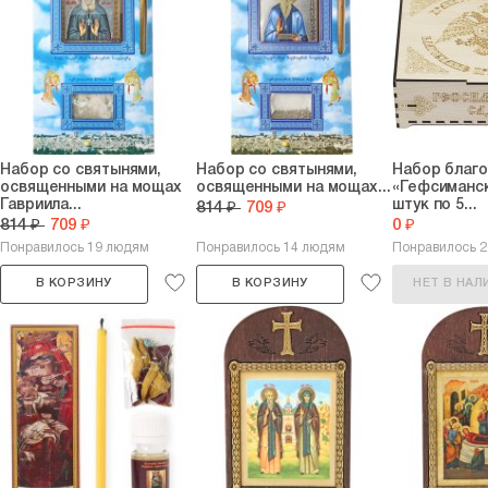
Набор со святынями,
Набор со святынями,
Набор благ
освященными на мощах
освященными на мощах...
«Гефсиманск
Гавриила...
штук по 5...
814 ₽
709 ₽
814 ₽
709 ₽
0 ₽
Понравилось 19 людям
Понравилось 14 людям
Понравилось 
В КОРЗИНУ
В КОРЗИНУ
НЕТ В НАЛ