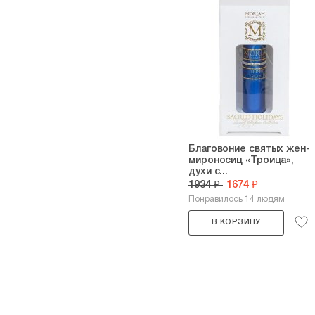
Благовоние cвятых жен-
мироносиц «Троица»,
духи с...
1934 ₽
1674 ₽
Понравилось 14 людям
В КОРЗИНУ