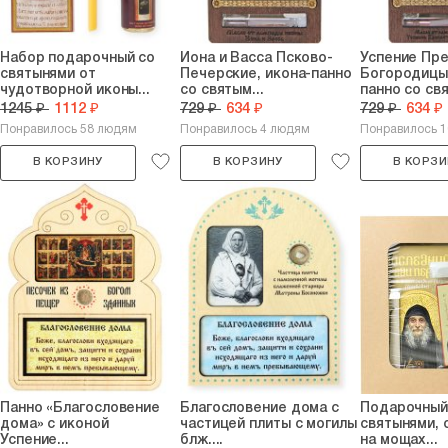
Набор подарочный со
Иона и Васса Псково-
Успение Пр
святынями от
Печерские, икона-панно
Богородицы,
чудотворной иконы...
со святым...
панно со свя
1245 ₽
1112 ₽
729 ₽
634 ₽
729 ₽
634 ₽
Понравилось 58 людям
Понравилось 4 людям
Понравилось 
В КОРЗИНУ
В КОРЗИНУ
В КОРЗИ
Панно «Благословение
Благословение дома с
Подарочный
дома» с иконой
частицей плиты с могилы
святынями,
Успение...
блж....
на мощах...