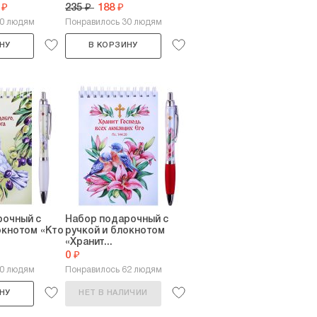
 ₽
235 ₽
188 ₽
40 людям
Понравилось 30 людям
НУ
В КОРЗИНУ
рочный с
Набор подарочный с
окнотом «Кто
ручкой и блокнотом
«Хранит...
0 ₽
60 людям
Понравилось 62 людям
НУ
НЕТ В НАЛИЧИИ