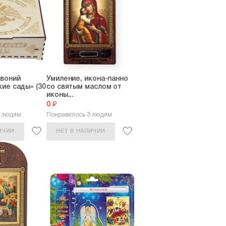
овоний
Умиление, икона-панно
ие сады» (30
со святым маслом от
иконы...
0 ₽
2 людям
Понравилось 3 людям
ИЧИИ
НЕТ В НАЛИЧИИ