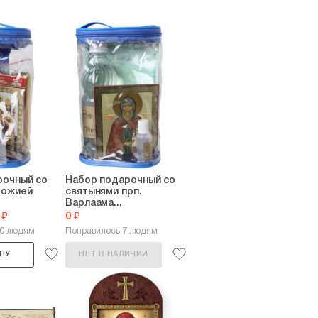
рочный со
Набор подарочный со
Божией
святынями прп.
Варлаама...
 ₽
0 ₽
10 людям
Понравилось 7 людям
НУ
НЕТ В НАЛИЧИИ