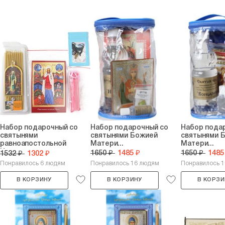
Набор подарочный со
Набор подарочный со
Набор пода
святынями
святынями Божией
святынями 
равноапостольной
Матери...
Матери...
Нины...
1650 ₽
1485 ₽
1650 ₽
1485
1532 ₽
1302 ₽
Понравилось 6 людям
Понравилось 16 людям
Понравилось 
В КОРЗИНУ
В КОРЗИНУ
В КОРЗИ