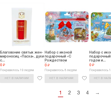
Благовоние cвятых жен-
Набор с иконой
Набор с ико
мироносиц «Пасха», духи
подарочный «С
подарочный
с...
Рождеством
годом и...
Христовым!»...
0 ₽
0 ₽
0 ₽
Понравилось 19 людям
Понравилось 8 людям
Понравилось 
НЕТ В НАЛИЧИИ
НЕТ В НАЛИЧИИ
НЕТ В НАЛ
1
2
3
4
→