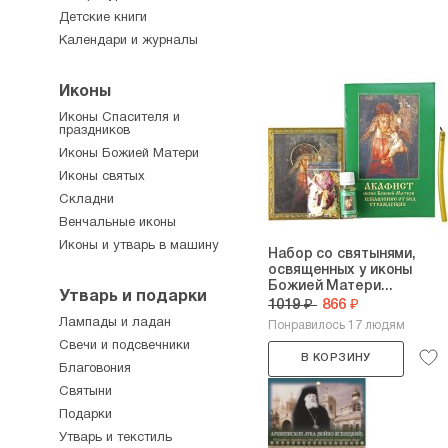
Детские книги
Календари и журналы
Иконы
Иконы Спасителя и
праздников
Иконы Божией Матери
Иконы святых
Складни
Венчальные иконы
Иконы и утварь в машину
Набор со святынями,
освященных у иконы
Божией Матери...
Утварь и подарки
1019 ₽
866 ₽
Лампады и ладан
Понравилось 17 людям
Свечи и подсвечники
В КОРЗИНУ
Благовония
Святыни
Подарки
Утварь и текстиль