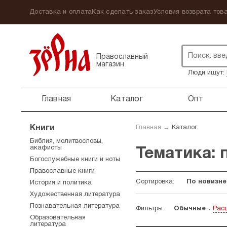
Доставка и оплата
Как сделать заказ
Условия возврата това
Православный
магазин
Люди ищут:
Главная
Каталог
Опт
Книги
Главная
→
Каталог
Библия, молитвословы,
акафисты
Тематика: 
Богослужебные книги и ноты
Православные книги
Сортировка:
По новизне
История и политика
Художественная литература
Познавательная литература
Фильтры:
Обычные
Рас
Образовательная
литература