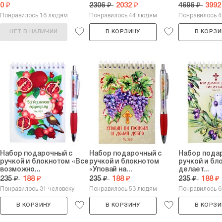
0 ₽
2306 ₽
2032 ₽
4696 ₽
3992
Понравилось 16 людям
Понравилось 44 людям
Понравилось 
НЕТ В НАЛИЧИИ
В КОРЗИНУ
В КОРЗИ
Набор подарочный с
Набор подарочный с
Набор пода
ручкой и блокнотом «Все
ручкой и блокнотом
ручкой и бл
возможно...
«Уповай на...
делает...
235 ₽
188 ₽
235 ₽
188 ₽
235 ₽
188 ₽
Понравилось 31 человеку
Понравилось 53 людям
Понравилось 
В КОРЗИНУ
В КОРЗИНУ
В КОРЗИ