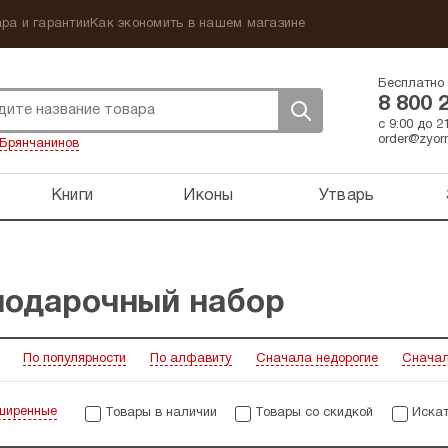
ра и гарантии
Как экономить в нашем магазине
Бесплатно 
8 800 
с 9:00 до 
order@zyorn
Брянчанинов
Книги
Иконы
Утварь
подарочный набор
По популярности
По алфавиту
Сначала недорогие
Сначал
ширенные
Товары в наличии
Товары со скидкой
Искат