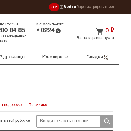
Войти
Зарегистрироваться
0 ₽
по России:
и с мобильного:
200 84 85
0224
*
0
₽
21:00 ежедневно
Ваша корзина пуста
a.ru
Здравница
Ювелирное
Скидки
а подороже
По скидке
ь в этой рубрике: