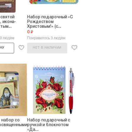
есвятой
Набор подарочный «С
 икона-
Рождеством
тым...
Христовым!» (с...
0 ₽
10 людям
Понравилось 3 людям
НУ
НЕТ В НАЛИЧИИ
 набор со
Набор подарочный с
 освященными
ручкой и блокнотом
«Да...