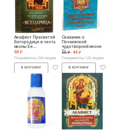
Акафист Пресвятой
Сказание о
Богородице в честь
Почаевской
иконы Ее...
чудотворной иконе
Пресвятой...
60 ₽
55 ₽
44 ₽
Понравилось 246 людям
Понравилось 124 людям
В КОРЗИНУ
В КОРЗИНУ