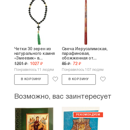
Четки 30 зерен из
Свеча Иерусалимская,
натурального камня
парафиновая,
«Змеевик» в...
обожженная от...
1201 ₽
1027 ₽
85 ₽
72 ₽
Понравилось 11 людям
Понравилось 107 людям
В КОРЗИНУ
В КОРЗИНУ
Возможно, вас заинтересует