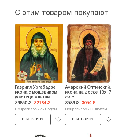
С этим товаром покупают
Гавриил Ургебадзе
Амвросий Оптинский,
икона с мощевиком
икона на доске 13х17
(частица мантии...
см с...
39850 ₽
32184 ₽
3586 ₽
3054 ₽
Понравилось 23 людям
Понравилось 11 людям
В КОРЗИНУ
В КОРЗИНУ