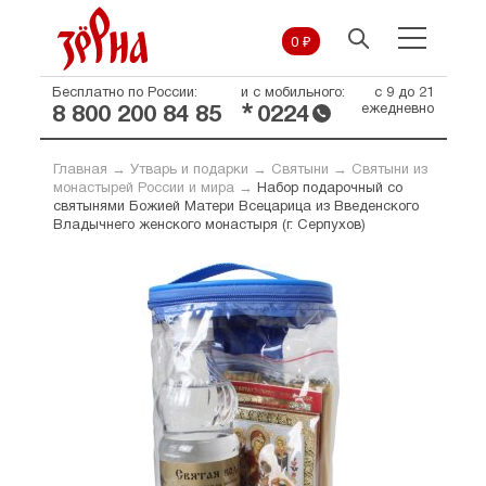
0 ₽
Бесплатно по России:
и с мобильного:
с 9 до 21
*
ежедневно
8 800 200 84 85
0224
Главная
→
Утварь и подарки
→
Святыни
→
Святыни из
монастырей России и мира
→
Набор подарочный со
святынями Божией Матери Всецарица из Введенского
Владычнего женского монастыря (г. Серпухов)