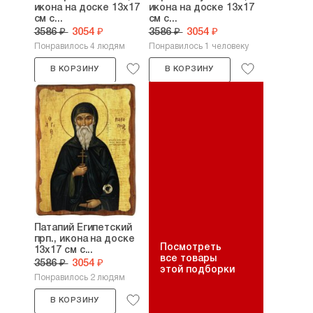
икона на доске 13х17
икона на доске 13х17
см с...
см с...
3586 ₽
3054 ₽
3586 ₽
3054 ₽
Понравилось 4 людям
Понравилось 1 человеку
В КОРЗИНУ
В КОРЗИНУ
Патапий Египетский
прп., икона на доске
Посмотреть
13х17 см с...
все товары
3586 ₽
3054 ₽
этой подборки
Понравилось 2 людям
В КОРЗИНУ